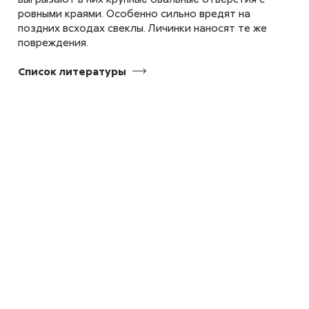
aridula, Chaetonema hortensis
ровными краями. Особенно сильно вредят на
поздних всходах свеклы. Личинки наносят те же
повреждения.
Бобовая (акациевая)
Список
литературы
огневка
Etiella zinckenella
Боярышница
Aporia crataegi
Весенняя капустная муха,
малая капустная муха