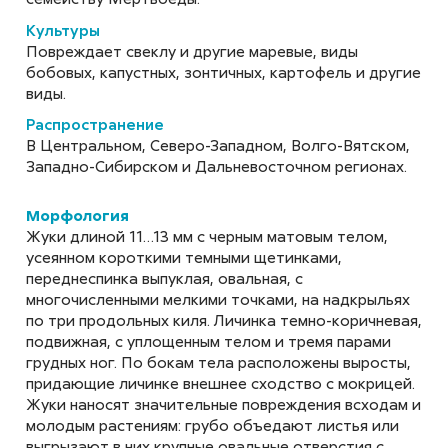
бабочка
Культуры
Hyphantria cunea
Повреждает свеклу и другие маревые, виды
бобовых, капустных, зонтичных, картофель и другие
виды.
Распространение
В Центральном, Северо-Западном, Волго-Вятском,
Бахчевая (хлопковая) тля
Западно-Сибирском и Дальневосточном регионах.
Aphis gossypii
Mорфология
Жуки длиной 11…13 мм с черным матовым телом,
усеянном короткими темными щетинками,
переднеспинка выпуклая, овальная, с
многочисленными мелкими точками, на надкрыльях
Блошки (полосатая
по три продольных киля. Личинка темно-коричневая,
подвижная, с уплощенным телом и тремя парами
хлебная блошка, большая
грудных ног. По бокам тела расположены выросты,
стеблевая блошка,
придающие личинке внешнее сходство с мокрицей.
обыкновенная стеблевая
Жуки наносят значительные повреждения всходам и
блошка)
молодым растениям: грубо объедают листья или
Phyllotreta vittula, Chaetonema
выгрызают в них крупные овальные отверстия с