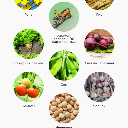
Рапс
Рис
Участки,
заселенные
саранчовыми
Сахарная свекла
Свекла столовая
Соя
Томаты
Чеснок
Чечевица