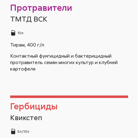
Протравители
ТМТД ВСК
10л
Тирам, 400 г/л
Контактный фунгицидный и бактерицидный
протравитель семян многих культур и клубней
картофеля
Гербициды
Квикстеп
5л/10л