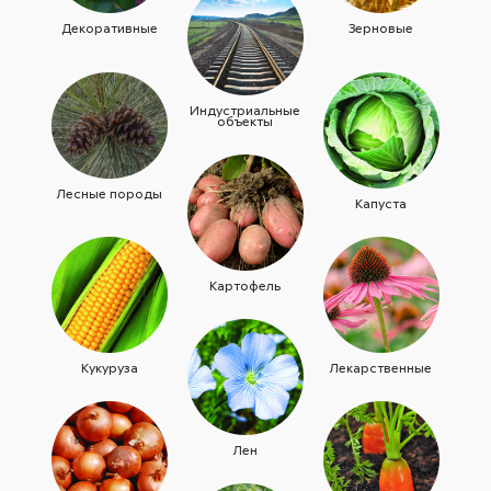
Декоративные
Зерновые
Индустриальные
объекты
Лесные породы
Капуста
Картофель
Кукуруза
Лекарственные
Лен