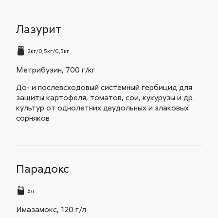
Лазурит
2кг/0,5кг/0,5кг
Метрибузин, 700 г/кг
До- и послевсходовый системный гербицид для
защиты картофеля, томатов, сои, кукурузы и др.
культур от однолетних двудольных и злаковых
сорняков
Парадокс
5л
Имазамокс, 120 г/л