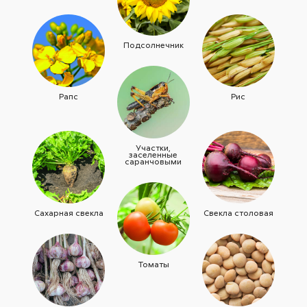
Подсолнечник
Рапс
Рис
Участки,
заселенные
саранчовыми
Сахарная свекла
Свекла столовая
Томаты