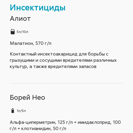
Инсектициды
Алиот
5л/10л
Малатион, 570 г/л
Контактный инсектоакарицид для борьбы с
грызущими и сосущими вредителями различных
культур, а также вредителями запасов
Борей Нео
1л/5л
Альфа-циперметрин, 125 г/л + имидаклоприд, 100
г/л + клотианидин, 50 г/л