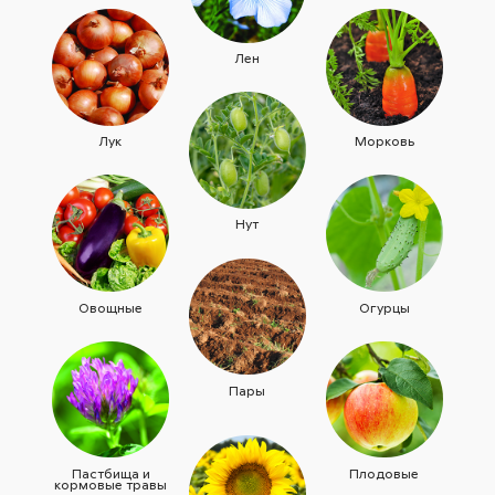
Лен
Лук
Морковь
Нут
Овощные
Огурцы
Пары
Пастбища и
Плодовые
кормовые травы