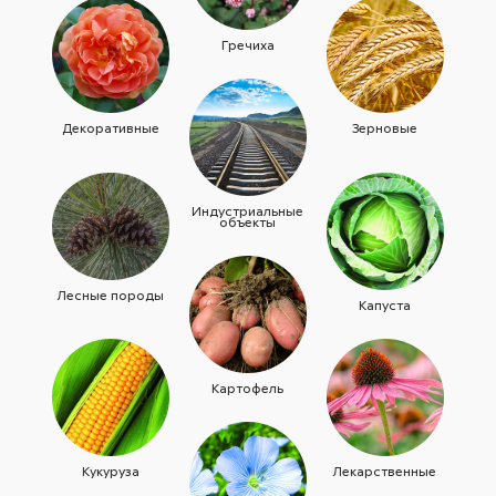
Гречиха
Декоративные
Зерновые
Индустриальные
объекты
Лесные породы
Капуста
Картофель
Кукуруза
Лекарственные