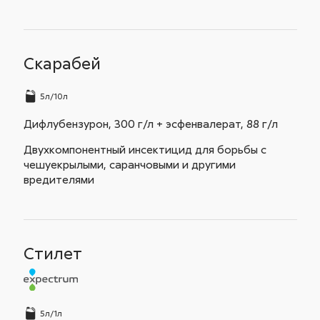
Скарабей
5л/10л
Дифлубензурон, 300 г/л + эсфенвалерат, 88 г/л
Двухкомпонентный инсектицид для борьбы с
чешуекрылыми, саранчовыми и другими
вредителями
Стилет
5л/1л