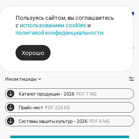
Пользуясь сайтом, вы соглашаетесь
с
использованием cookies
и
Соя
политикой конфиденциальности
.
Хорошо
Рекомендуемые
Схема защиты
Брошюры
препараты
сои
и статьи
Инсектициды
Каталог продукции - 2026
PDF 7 МБ
Прайс-лист
PDF 226 КБ
Cистемы защиты культур - 2026
PDF 8 МБ