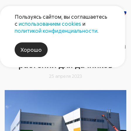
Пользуясь сайтом, вы соглашаетесь
с
использованием cookies
и
политикой конфиденциальности
.
«Август» вложит 300 млн
руб. в развитие производства
Хорошо
препаратов для защиты
растений для дачников
25 апреля 2023