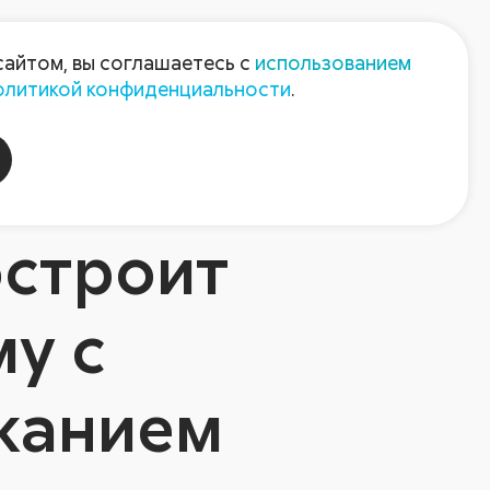
Пресс-центр
Контакты
сайтом, вы соглашаетесь с
использованием
олитикой конфиденциальности
.
пания
Август-Агро
остроит
му с
жанием