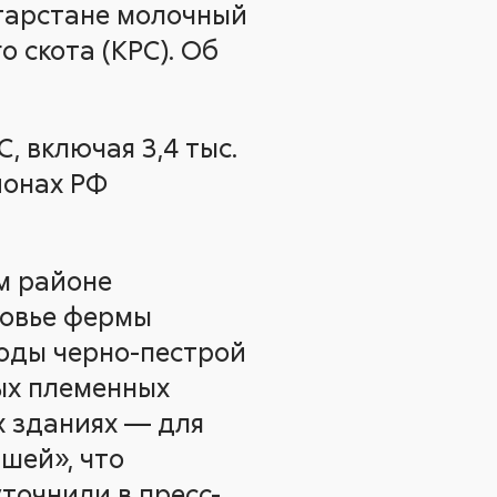
атарстане молочный
 скота (КРС). Об
, включая 3,4 тыс.
ионах РФ
м районе
ловье фермы
оды черно-пестрой
ых племенных
х зданиях — для
шей», что
точнили в пресс-