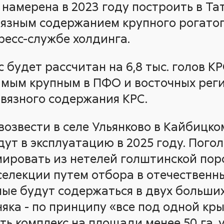
 намерена в 2023 году построить в Т
вязным содержанием крупного рогатого
ресс-службе холдинга.
будет рассчитан на 6,8 тыс. голов КРС
самым крупным в ПФО и восточных рег
вязного содержания КРС.
озвести в селе Ульянково в Кайбицко
дут в эксплуатацию в 2025 году. Пого
ировать из нетелей голштинской пор
селекции путем отбора в отечественн
ные будут содержаться в двух больши
яка - по принципу «все под одной кры
ь комплекс на площади менее 50 га, у