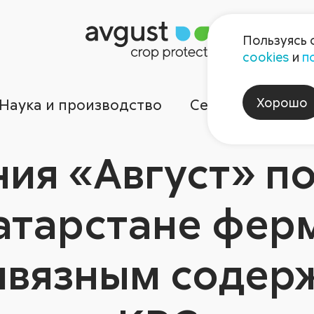
Пользуясь 
cookies
и
п
Хорошо
Наука и производство
Сервисы
Ком
ия «Август» п
атарстане фер
ивязным содер