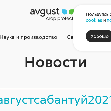
Пользуясь 
cookies
и
п
Хорошо
Наука и производство
Сервисы
Ком
Новости
августсабантуй202