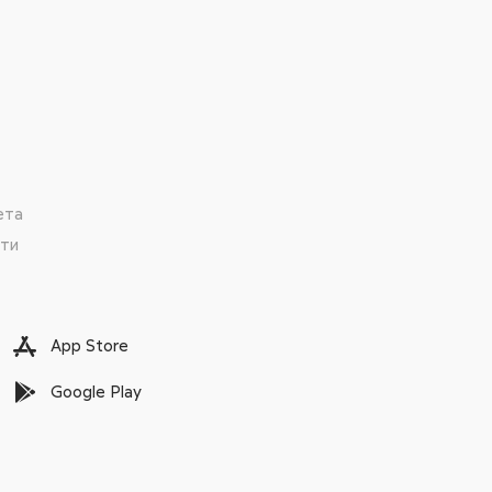
ета
сти
App Store
Google Play