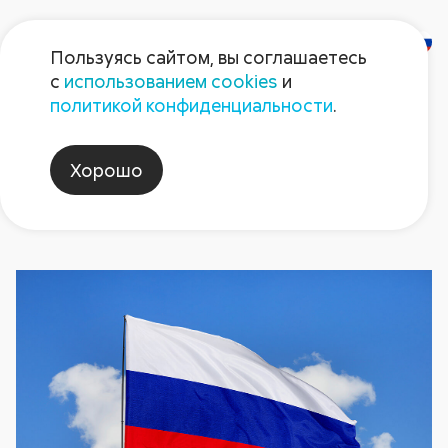
Пользуясь сайтом, вы соглашаетесь
с
использованием cookies
и
Новости
политикой конфиденциальности
.
Хорошо
деньнезависимостироссии