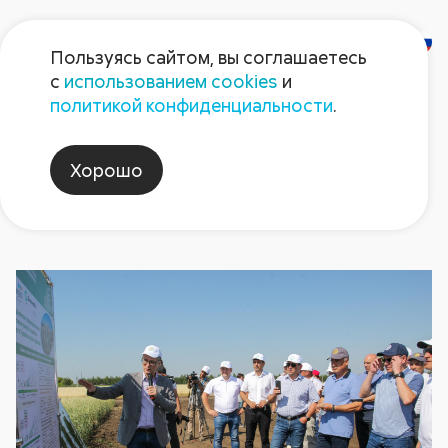
Пользуясь сайтом, вы соглашаетесь
с
использованием cookies
и
Новости
политикой конфиденциальности
.
Хорошо
минсельхозпродРТ