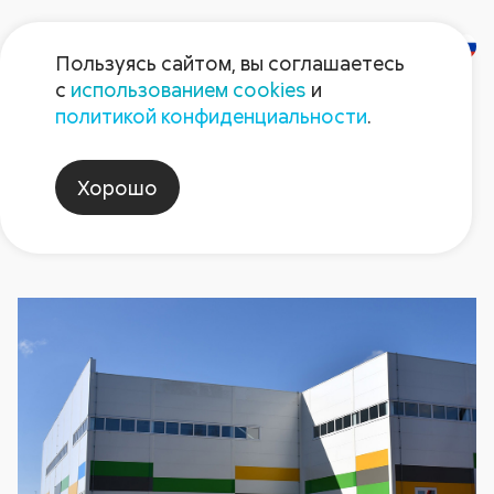
Пользуясь сайтом, вы соглашаетесь
с
использованием cookies
и
Новости
политикой конфиденциальности
.
Хорошо
модернизация