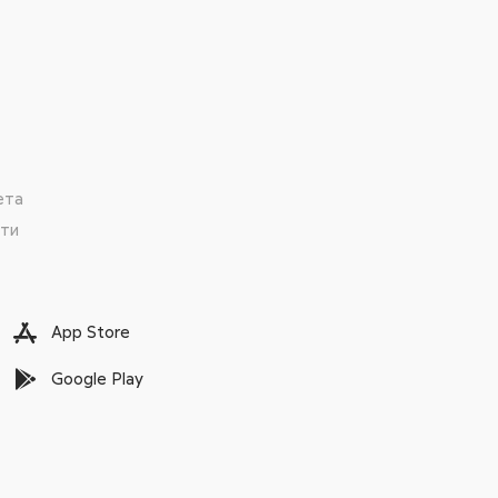
ета
сти
App Store
Google Play