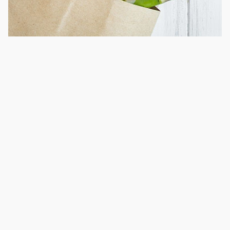
В условиях экономического кризиса
востребованность органической
сельхозпродукции начнет снижаться
15 июня