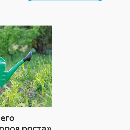
чего
оров роста»