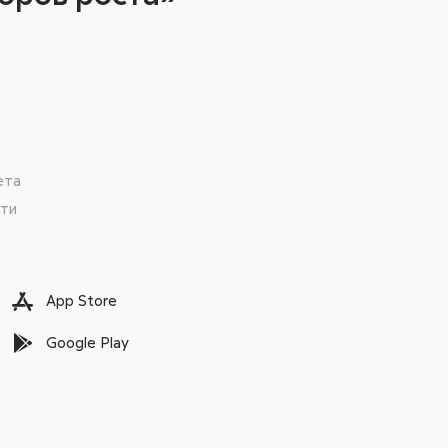
ета
сти
App Store
Google Play