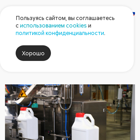
Пользуясь сайтом, вы соглашаетесь
с
использованием cookies
и
Новости
политикой конфиденциальности
.
Хорошо
украина