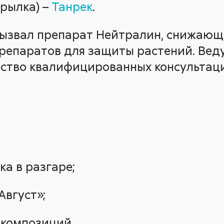
крылка) –
Танрек
.
вызвал препарат Нейтралин, снижаю
репаратов для защиты растений. Ве
ство квалифицированных консультац
ка в разгаре;
Август»;
 композиций