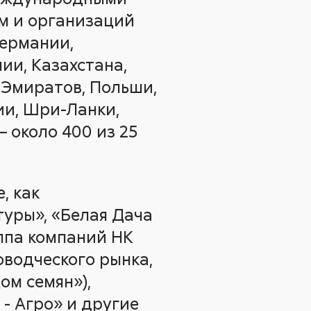
рм и организаций
Германии,
ии, Казахстана,
 Эмиратов, Польши,
ии, Шри-Ланки,
 около 400 из 25
, как
уры», «Белая Дача
уппа компаний НК
оводческого рынка,
ом семян»),
 - Агро» и другие