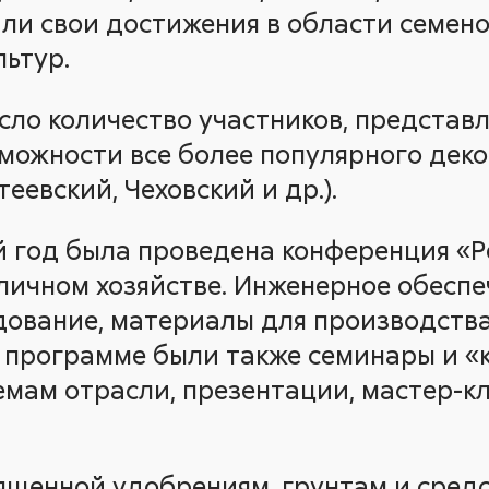
и свои достижения в области семен
льтур.
сло количество участников, предста
ожности все более популярного дек
еевский, Чеховский и др.).
й год была проведена конференция «
личном хозяйстве. Инженерное обеспе
дование, материалы для производств
й программе были также семинары и «
мам отрасли, презентации, мастер-к
вященной удобрениям, грунтам и сре