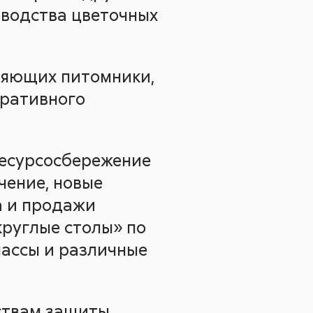
оводства цветочных
вляющих питомники,
оративного
Ресурсосбережение
чение, новые
а и продажи
круглые столы» по
лассы и различные
дствам защиты