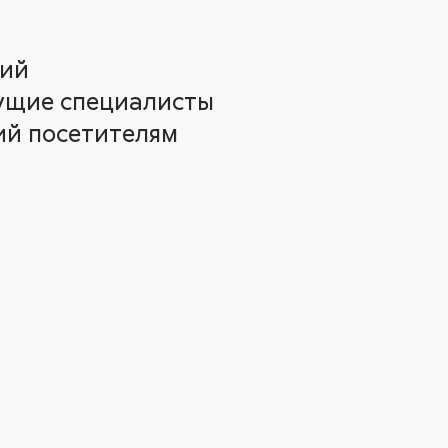
щий
дущие специалисты
ий посетителям