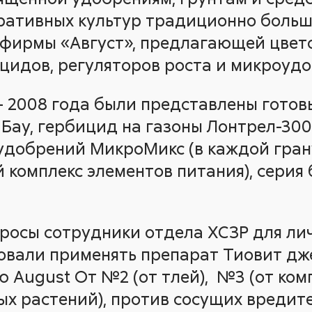
оративных культур традиционно боль
д фирмы «Август», предлагающей цве
цидов, регуляторов роста и микроуд
 - 2008 года были представлены гото
Бау, гербицид на газоны Лонтрел-300
удобрений МикроМикс (в каждой гра
 комплекс элементов питания), серия
росы сотрудники отдела ХСЗР для ли
овали применять препарат Тиовит дже
ю August От №2 (от тлей), №3 (от ком
ых растений), против сосущих вредит