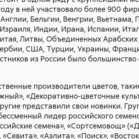
году в ней участвовало более 900 фи
 Англии, Бельгии, Венгрии, Вьетнама, 
Израиля, Индии, Ирана, Испании, Итал
Китая, Литвы, Объединенных Арабских
Сербии, США, Турции, Украины, Франц
стников из России было большинство –
твенные производители цветов, такие
жный», «Декоративно-цветочные культ
другие представили свои новинки. Гр
 бессменный лидер российского семен
ссийские семена», «Сортсемовощ» («Д
 «Севита», «Аэлита», «Поиск», «Восток