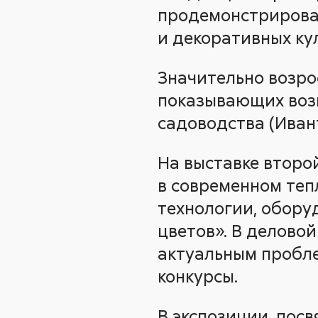
продемонстрировал
и декоративных ку
Значительно возро
показывающих возм
садоводства (Ивант
На выставке второ
в современном теп
технологии, обору
цветов». В делово
актуальным пробле
конкурсы.
В экспозиции, пос