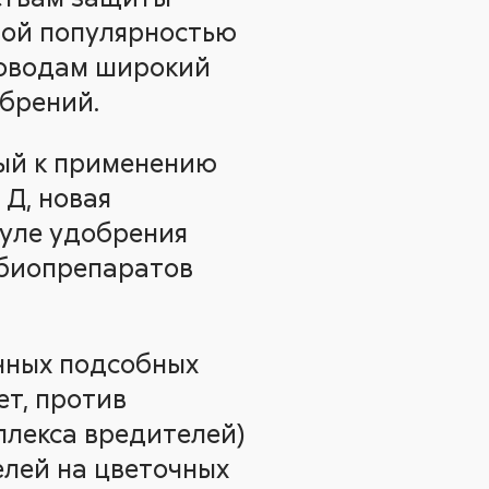
шой популярностью
товодам широкий
обрений.
вый к применению
 Д, новая
нуле удобрения
 биопрепаратов
чных подсобных
т, против
плекса вредителей)
елей на цветочных