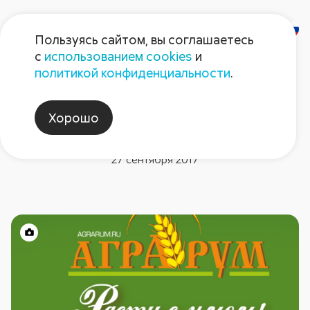
Пользуясь сайтом, вы соглашаетесь
с
использованием cookies
и
политикой конфиденциальности
.
Новости компании
«Аграрум» – интернет-сайт
Хорошо
для думающего земледельца
27 сентября 2017