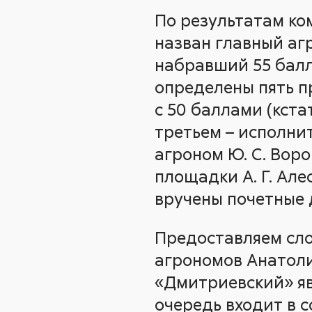
По результатам ко
назван главный аг
набравший 55 балл
определены пять пр
с 50 баллами (кста
третьем – исполнит
агроном Ю. С. Вор
площадки А. Г. Але
вручены почетные 
Предоставляем сло
агрономов Анатол
«Дмитриевский» яв
очередь входит в 