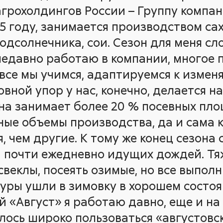
грохолдингов России – Группу компан
5 году, занимается производством са
одсолнечника, сои. Сезон для меня с
 недавно работаю в компании, многое 
, все мы учимся, адаптируемся к изме
вной упор у нас, конечно, делается н
она занимает более 20 % посевных пло
ные объемы производства, да и сама 
 чем другие. К тому же конец сезона 
 почти ежедневно идущих дождей. Т
веклы, посеять озимые, но все выполн
уры ушли в зимовку в хорошем состоя
й «Август» я работаю давно, еще и н
лось широко пользоваться «августов