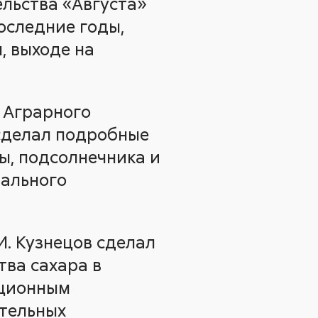
льства «Августа»
последние годы,
, выходе на
 Аграрного
 сделал подробные
ы, подсолнечника и
рального
И. Кузнецов сделал
тва сахара в
ационным
ительных