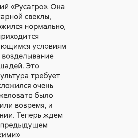
ий «Русагро». Она
харной свеклы,
ложился нормально,
приходится
няющимся условиям
а возделывание
щадей. Это
культура требует
сложился очень
яжеловато было
или вовремя, и
нии. Теперь ждем
а предыдущем
скими»