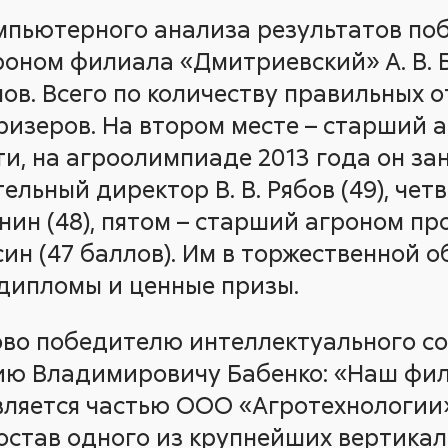
мпьютерного анализа результатов по
роном филиала «Дмитриевский» А. В. 
ов. Всего по количеству правильных 
изеров. На втором месте – старший а
ти, на агроолимпиаде 2013 года он зан
ельный директор В. В. Рябов (49), чет
онин (48), пятом – старший агроном п
син (47 баллов). Им в торжественной 
дипломы и ценные призы.
во победителю интеллектуального со
ию Владимировичу Бабенко: «Наш фи
ляется частью ООО «Агротехнологии»,
состав одного из крупнейших вертика