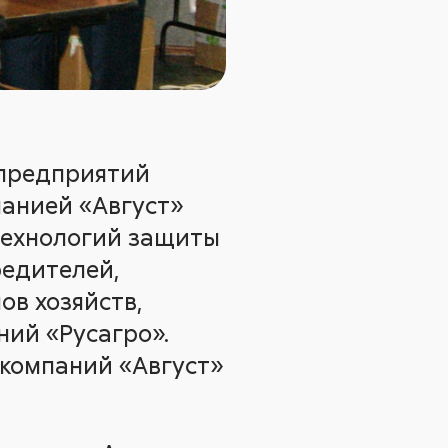
з предприятий
панией «Август»
технологий защиты
редителей,
ов хозяйств,
ний «Русагро».
компаний «Август»