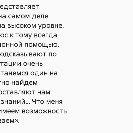
редставляет
на самом деле
а высоком уровне,
юс к тому всегда
ионной помощью.
 подсказывают по
ьтации очень
станемся один на
тно найдем
доставляют нам
 знаний… Что меня
 имеем возможность
аем».