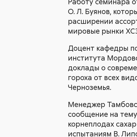
Работу семинара о
О. Л. Буянов, кото
расширении ассорт
мировые рынки ХСЗ
Доцент кафедры по
института Мордовс
доклады о совреме
гороха от всех ви
Черноземья.
Менеджер Тамбовск
сообщение на тему
корнеплодах саха
испытаниям В. Лип