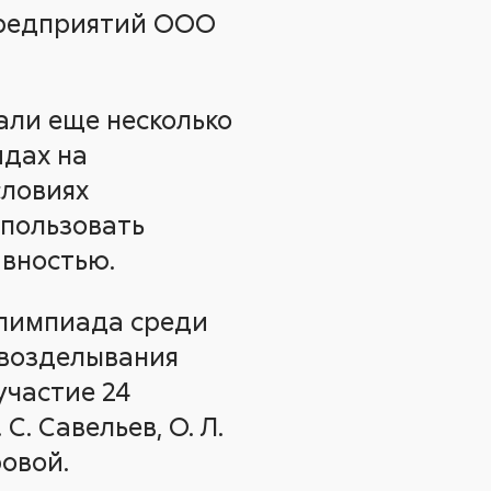
предприятий ООО
али еще несколько
идах на
словиях
спользовать
вностью.
олимпиада среди
 возделывания
участие 24
. Савельев, О. Л.
овой.