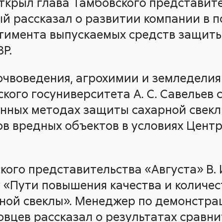
ткрыл глава Тамбовского представите
рый рассказал о развитии компании в 
имента выпускаемых средств защиты
Р.
чвоведения, агрохимии и земледелия
кого госуниверситета А. С. Савельев
нных методах защиты сахарной свекл
дов вредных объектов в условиях Цент
ого представительства «Августа» В. 
 «Пути повышения качества и количес
рной свеклы». Менеджер по демонстр
овцев рассказал о результатах сравн