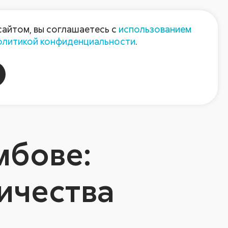
Пресс-центр
Контакты
сайтом, вы соглашаетесь с
использованием
олитикой конфиденциальности
.
пания
Август-Агро
мбове:
ичества