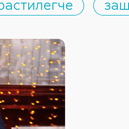
растилегче
защ