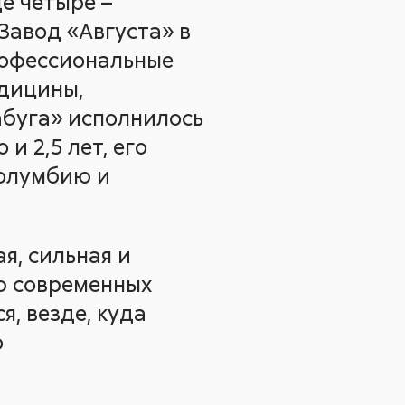
ще четыре –
Завод «Августа» в
рофессиональные
едицины,
абуга» исполнилось
и 2,5 лет, его
Колумбию и
я, сильная и
ю современных
, везде, куда
о