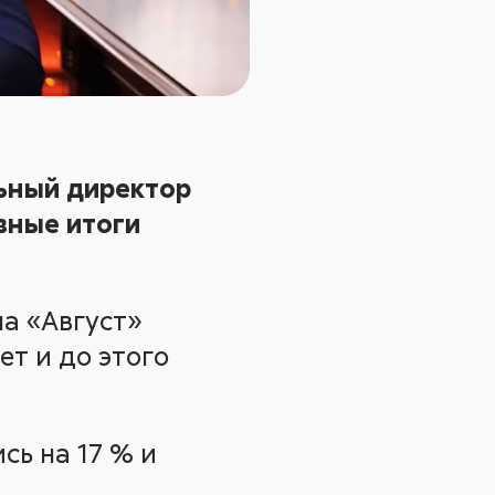
ьный директор
вные итоги
а «Август»
т и до этого
сь на 17 % и