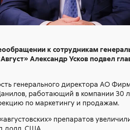
еообращении к сотрудникам генерал
Август» Александр Усков подвел гла
ость генерального директора АО Фирм
анилов, работающий в компании 30 ле
екцию по маркетингу и продажам.
 «августовских» препаратов увеличили
д долл. США.