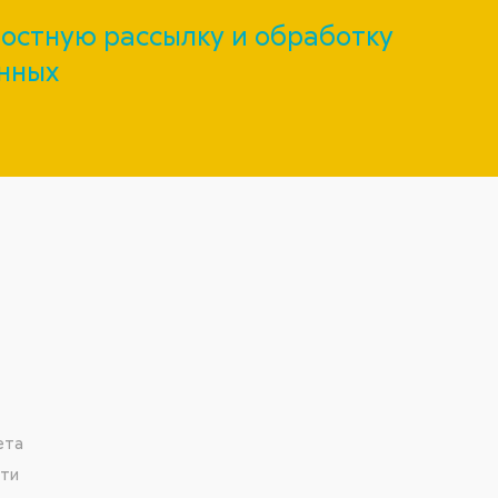
остную рассылку и обработку
нных
ета
сти