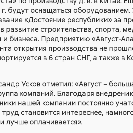
та» по производству д. в. в Китае. Е
 г. будут оснащаться оборудованием. 
звание «Достояние республики» за п
 в развитие строительства, спорта, м
и и бизнеса. Предприятию «Август-Ал
мента открытия производства не прошло 
ортируется в 6 стран СНГ, а также в 
андр Усков отметил: «Август – больша
руппа компаний. Благодаря внедрени
ники нашей компании постоянно учатся
 труд становится интереснее, намног
и лучше оплачивается».