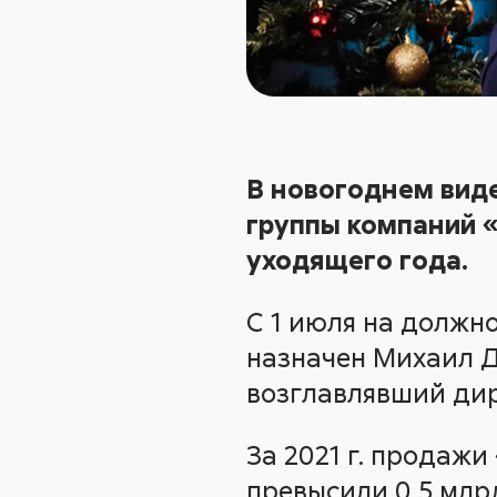
В новогоднем вид
группы компаний «
уходящего года.
С 1 июля на должн
назначен Михаил Д
возглавлявший дир
За 2021 г. продажи
превысили 0,5 млр