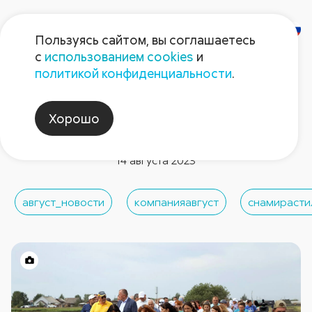
Пользуясь сайтом, вы соглашаетесь
с
использованием cookies
и
политикой конфиденциальности
.
Новости компании
«Август» на Дне поля в
Хорошо
Красноярском крае
14 августа 2023
август_новости
компанияавгуст
снамирасти