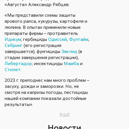
«Августа» Александр Рябцев:
«Мы представили схемы защиты
ярового рапса, кукурузы, картофеля и
люпина. В опытах применили новые
препараты фирмы – протравитель
Идикум
; гербициды
Одиссей
,
Фултайм
,
Себринг
(его регистрация
завершается); фунгициды
Эвклид
(в
стадии завершения регистрации),
Либертадор
; инсектициды
Мамба
и
Стилет
.
2023 г. преподнес нам много проблем –
засуху, дожди и заморозки. Но, не
смотря на капризы погоды, пестициды
нашей компании показали достойные
результаты».
ЕЩЕ
Новости