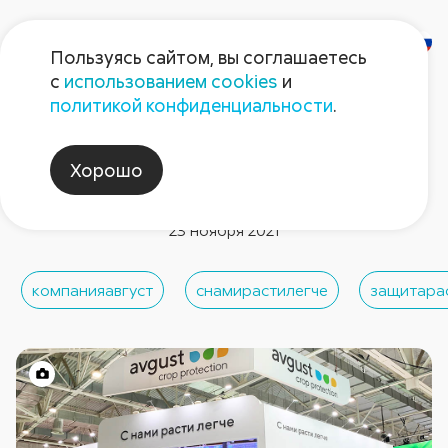
Пользуясь сайтом, вы соглашаетесь
с
использованием cookies
и
политикой конфиденциальности
.
Новости компании
«Август» на выставке
Хорошо
«ЮГАГРО 2021»
23 ноября 2021
компанияавгуст
снамирастилегче
защитара