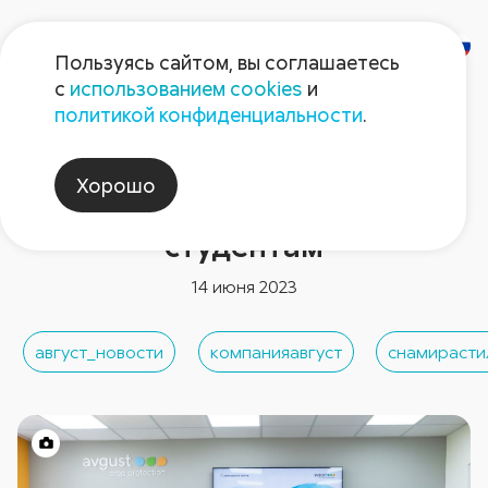
Пользуясь сайтом, вы соглашаетесь
с
использованием cookies
и
политикой конфиденциальности
.
Новости компании
«Август» подарил новую
Хорошо
аудиторию белорусским
студентам
14 июня 2023
август_новости
компанияавгуст
снамирасти