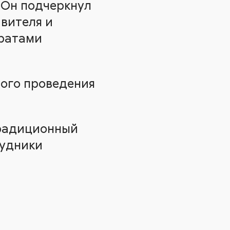
. Он подчеркнул
вителя и
аратами
ого проведения
традиционный
рудники