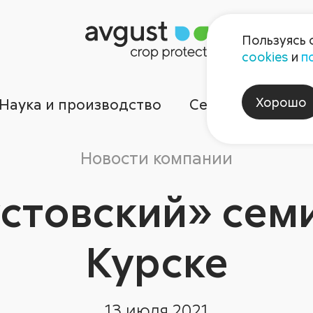
Пользуясь 
cookies
и
п
Хорошо
Наука и производство
Сервисы
Ком
Новости компании
стовский» сем
Курске
13 июля 2021