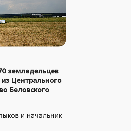
 70 земледельцев
в из Центрального
ево Беловского
лыков и начальник