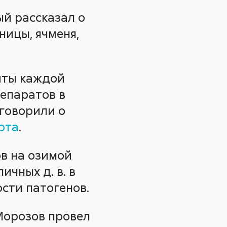
й рассказал о
ницы, ячменя,
иты каждой
репаратов в
 говорили о
рта
.
в на озимой
чных д. в. в
ости патогенов.
Морозов провел