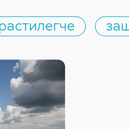
растилегче
за