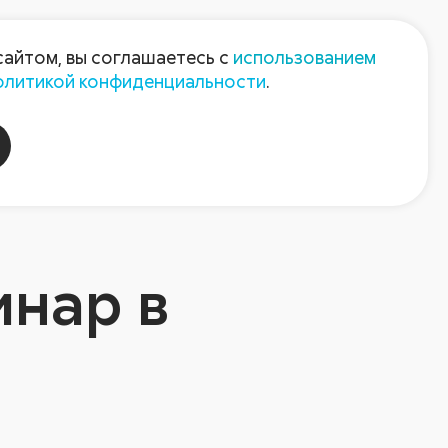
Пресс-центр
Контакты
сайтом, вы соглашаетесь с
использованием
олитикой конфиденциальности
.
пания
Август-Агро
инар в