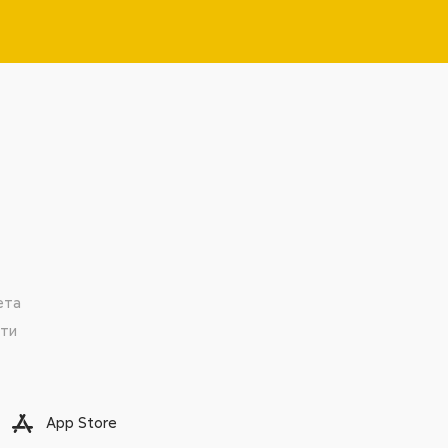
ета
сти
App Store