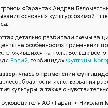
агроном «Гаранта» Андрей Беломестны
ывания основных культур: озимой пше
са.
уста» детально разбирали схемы защ
кценты на особенностях применения п
, сложившихся на поле. Больше всего
циде
Балий
, гербицидах
Фултайм
,
Кого
азвернулась о применении фунгицидо
целесообразности использования разли
ия культуры, а также о чувствительн
 руководителя АО «Гарант» Николай 