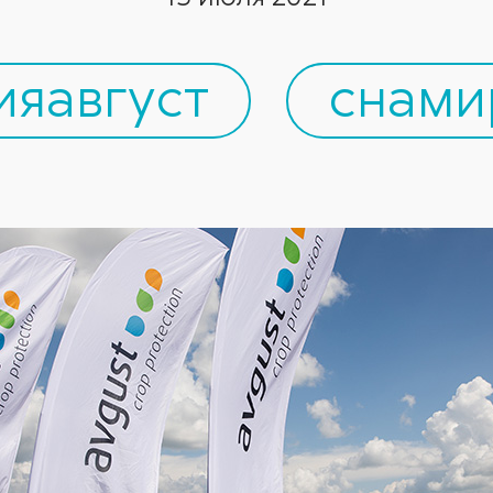
ияавгуст
снами