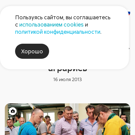
Пользуясь сайтом, вы соглашаетесь
с
использованием cookies
и
политикой конфиденциальности
.
Новости компании
Беларусь: завод «Август-Бел»
Хорошо
принимает украинских
аграриев
16 июля 2013