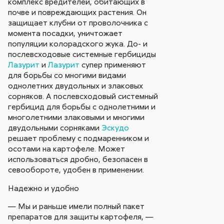
комплекс вредителей, обитающих в
почве и повреждающих растения. Он
защищает клубни от проволочника с
момента посадки, уничтожает
популяции колорадского жука. До- и
послевсходовые системные гербициды
Лазурит
и
Лазурит
супер применяют
для борьбы со многими видами
однолетних двудольных и злаковых
сорняков. А послевсходовый системный
гербицид для борьбы с однолетними и
многолетними злаковыми и многими
двудольными сорняками
Эскудо
решает проблему с подмаренником и
осотами на картофеле. Может
использоваться дробно, безопасен в
севообороте, удобен в применении.
Надежно и удобно
— Мы и раньше имели полный пакет
препаратов для защиты картофеля, —