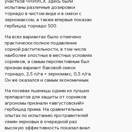
участков ЧНИИСХ. Здесь были
испытаны различные дозировки
торнадо в чистом виде и в смеси с
зерномаксом, а также впервые показан
гербицид торнадо 500.
На всех вариантах было отмечено
практически полное подавление
сорной растительности, в том числе
наиболее злостных в местных условиях
сорняков, а самым перспективным был
признан вариант баковой смеси
торнадо, 2,5 л/га + зерномакс, 0,5 л/га.
Он же оказался и самым экономичным.
На посевах пшеницы одним из лучших
препаратов для защиты от сорняков
агрономы признали «августовский»
гербицид прима. На сравнительных
опытах по испытанию протравителей
семян зерновых в очередной раз
высокую эффективность показал виал