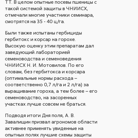
ТТ. В целом опытные посевы пшеницы с
такой системой защиты в ЧНИИСХ,
отмечали многие участники семинара,
смотрятся на 35 - 40 ц/га.
Были также испытаны гербициды
гербитокс и корсар на горохе.
Высокую оценку этим препаратам дал
заведующий лабораторией
семеноводства и семеноведения
ЧНИИСХ Н. И. Мотовилов. По его
словам, без гербитокса и корсара
(оптимальные нормы расхода –
соответственно 0,7 л/га и 2 л/га) за
выращивание гороха, а тем более – его
семеноводство, на засоренных
участках лучше совсем не браться.
Подводя итоги Дня поля, А. В.
Завалищин призвал агрономов области
активнее применять увиденные на
опытных полях лучшие схемы защиты