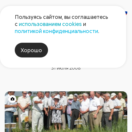
Пользуясь сайтом, вы соглашаетесь
с
использованием cookies
и
политикой конфиденциальности
.
Новости компании
Челябинск: ставка на
Хорошо
«химический» пар
31 июля 2008