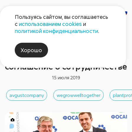
Пользуясь сайтом, вы соглашаетесь
с
использованием cookies
и
политикой конфиденциальности
.
Новости компании
«ФосАгро-Регион» и
Хорошо
«Август» заключили
соглашение о сотрудничестве
15 июля 2019
avgustcompany
wegrowwelltogether
plantpro