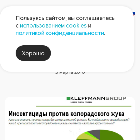
Пользуясь сайтом, вы соглашаетесь
с
использованием cookies
и
политикой конфиденциальности
.
Новости компании
Исследование «Kleffmann
Хорошо
Group»
3 марта 2010