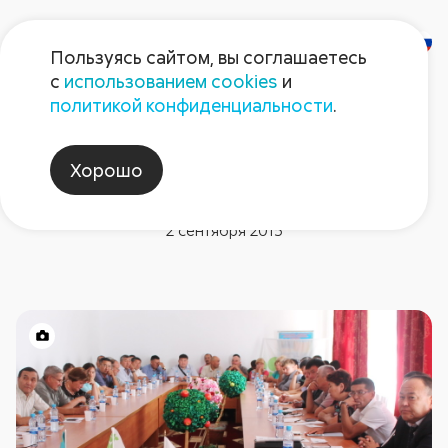
Пользуясь сайтом, вы соглашаетесь
с
использованием cookies
и
политикой конфиденциальности
.
Новости компании
Казахстан: как защитить лен
Хорошо
и картофель
2 сентября 2015