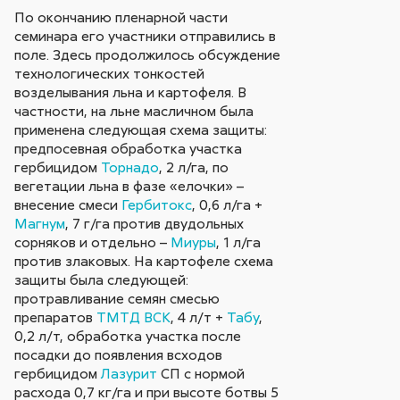
По окончанию пленарной части
семинара его участники отправились в
поле. Здесь продолжилось обсуждение
технологических тонкостей
возделывания льна и картофеля. В
частности, на льне масличном была
применена следующая схема защиты:
предпосевная обработка участка
гербицидом
Торнадо
, 2 л/га, по
вегетации льна в фазе «елочки» –
внесение смеси
Гербитокс
, 0,6 л/га +
Магнум
, 7 г/га против двудольных
сорняков и отдельно –
Миуры
, 1 л/га
против злаковых. На картофеле схема
защиты была следующей:
протравливание семян смесью
препаратов
ТМТД ВСК
, 4 л/т +
Табу
,
0,2 л/т, обработка участка после
посадки до появления всходов
гербицидом
Лазурит
СП с нормой
расхода 0,7 кг/га и при высоте ботвы 5