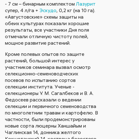
- 7 см – бинарным комплектом
Лазурит
супер, 4 л/га +
Эскудо
, 0,2 кг (на 10 га).
«Августовские» схемы защиты на
обеих культурах показали хорошие
результаты, все участники Дня поля
отмечали отличную чистоту полей,
мощное развитие растений.
Кроме полевых опытов по защите
растений, большой интерес у
участников семинара вызвал осмотр
селекционно-семеноводческих
посевов по испытанию сортов
селекции института. Ученые -
селекционеры У. М. Сагалбеков и В. А.
Федосеев рассказали о ведении
селекции и первичного семеноводства
по многолетним травам и картофелю. В
частности, были продемонстрированы
новые сорта люцерны Ханшайым и
Чаглинская 14, донника желтого
Кокшетауский 14, костреца безостого