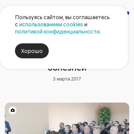
Пользуясь сайтом, вы соглашаетесь
с
использованием cookies
и
политикой конфиденциальности
.
Новости компании
Кокшетау: как грамотно
Хорошо
защищать посевы от
болезней
3 марта 2017