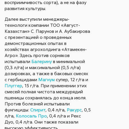
восприимчивость сорта), а не на фазу
развития культуры.
Далее выступили менеджеры-
технологи компании ТОО «Август-
Казахстан» С. Парунов и А. Аубакирова
с презентацией о проведенных
демонстрационных опытах в
хозяйствах агрохолдинга «Атамекен-
Агро». Здесь против сорняков
испытывали
Балерину
в минимальной
(0,3 л/га) и максимальной (0,5 л/га)
дозировках, а также в баковых смесях
с гербицидами
Магнум
супер, 12 г/га и
Плуггер
, 15 г/га. При применении этих
смесей полная чистота междурядий
пшеницы сохранялась до конца июля.
Против болезней испытывали
фунгициды:
Спирит
, 0,4 л/га,
Ракурс
, 0,5
л/га,
Колосаль Про
, 0,4 л/га и Рекс
Дуо, 0,4 л/га. Они также показали
высокую эффективность.