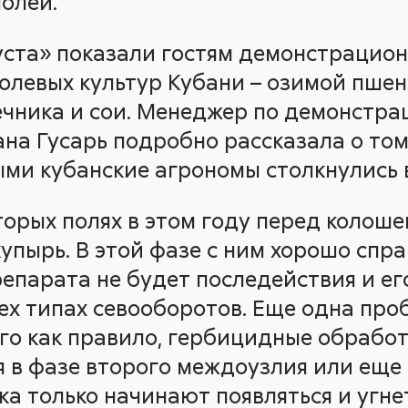
полей.
ста» показали гостям демонстрацио
олевых культур Кубани – озимой пшен
ечника и сои. Менеджер по демонстр
на Гусарь подробно рассказала о том
ыми кубанские агрономы столкнулись в
торых полях в этом году перед колош
купырь. В этой фазе с ним хорошо спр
 препарата не будет последействия и е
ех типах севооборотов. Еще одна про
его как правило, гербицидные обработ
 в фазе второго междоузлия или еще 
ка только начинают появляться и угне