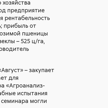
 хозяйства
год предприятие
я рентабельность
%; прибыль от
ь озимой пшеницы
еклы – 525 ц/га,
ководитель
«Август» – закупает
ет для
ра «Агроанализ-
табные испытания
и семинара могли