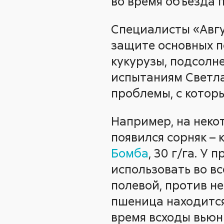
во время объезда 
Специалисты «Авгу
защите основных п
кукурузы, подсолн
испытаниям Светла
проблемы, с котор
Например, на неко
появился сорняк – 
Бомба
, 30 г/га. У
использовать во вс
полевой, против н
пшеница находится
время всходы вьюн