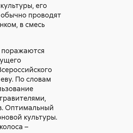
культуры, его
х обычно проводят
ком, в смесь
о поражаются
дущего
Всероссийского
еву. По словам
льзование
травителями,
в. Оптимальный
рновой культуры.
колоса –