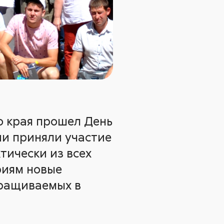
о края прошел День
ии приняли участие
тически из всех
риям новые
ыращиваемых в