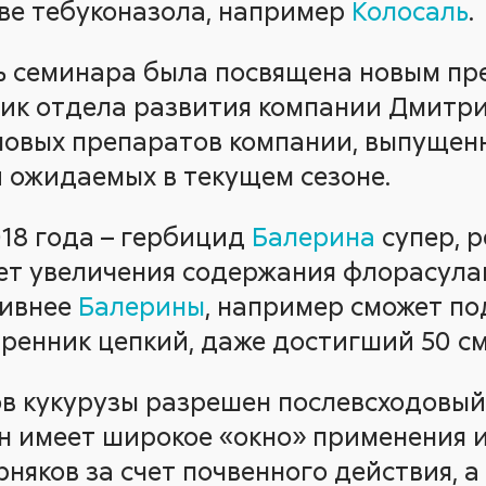
ве тебуконазола, например
Колосаль
.
ь семинара была посвящена новым п
ник отдела развития компании Дмитр
овых препаратов компании, выпущен
и ожидаемых в текущем сезоне.
018 года – гербицид
Балерина
супер, р
чет увеличения содержания флорасула
тивнее
Балерины
, например сможет по
енник цепкий, даже достигший 50 см
в кукурузы разрешен послевсходовы
Он имеет широкое «окно» применения 
няков за счет почвенного действия, а