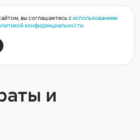
Пресс-центр
Контакты
сайтом, вы соглашаетесь с
использованием
олитикой конфиденциальности
.
пания
Август-Агро
раты и