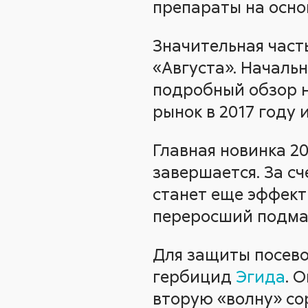
препараты на осно
Значительная част
«Августа». Началь
подробный обзор н
рынок в 2017 году 
Главная новинка 2
завершается. За с
станет еще эффек
переросший подмар
Для защиты посево
гербицид
Эгида
. 
вторую «волну» сор