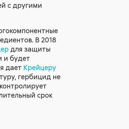
ей с другими
ногокомпонентные
едиентов. В 2018
цер
для защиты
и и будет
ия дает
Крейцеру
туру, гербицид не
 контролирует
длительный срок