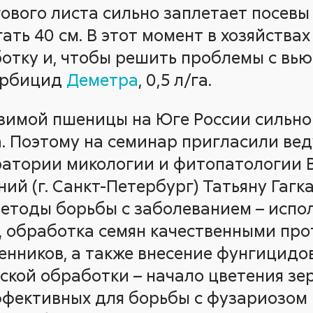
ового листа сильно заплетает посевы 
ать 40 см. В этот момент в хозяйства
тку и, чтобы решить проблемы с вьюн
ербицид
Деметра
, 0,5 л/га.
зимой пшеницы на Юге России сильн
. Поэтому на семинар пригласили ве
атории микологии и фитопатологии 
й (г. Санкт-Петербург) Татьяну Гагка
методы борьбы с заболеванием – испо
, обработка семян качественными про
нников, а также внесение фунгицидо
ской обработки – начало цветения зе
фективных для борьбы с фузариозом 