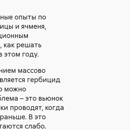
нные опыты по
ицы и ячменя,
ационным
, как решать
 этом году.
ением массово
авляется гербицид
го можно
блема – это вьюнок
ки проводят, когда
раньше. В это
таются слабо.