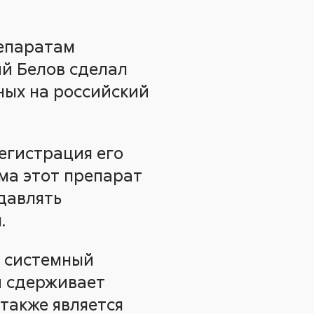
репаратам
ий Белов сделал
ных на российский
егистрация его
ма этот препарат
давлять
.
й системный
и сдерживает
 также является