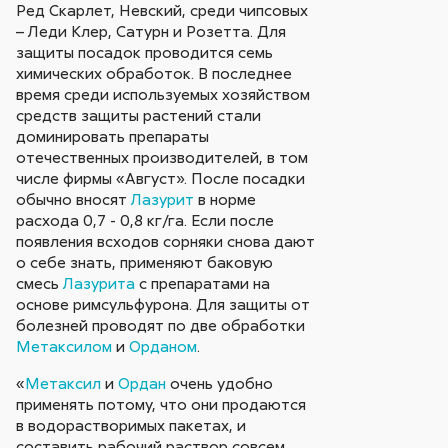
Ред Скарлет, Невский, среди чипсовых
– Леди Клер, Сатурн и Розетта. Для
защиты посадок проводится семь
химических обработок. В последнее
время среди используемых хозяйством
средств защиты растений стали
доминировать препараты
отечественных производителей, в том
числе фирмы «Август». После посадки
обычно вносят
Лазурит
в норме
расхода 0,7 - 0,8 кг/га. Если после
появления всходов сорняки снова дают
о себе знать, применяют баковую
смесь
Лазурита
с препаратами на
основе римсульфурона. Для защиты от
болезней проводят по две обработки
Метаксилом
и
Орданом
.
«
Метаксил
и
Ордан
очень удобно
применять потому, что они продаются
в водорастворимых пакетах, и
составить рабочий раствор совсем