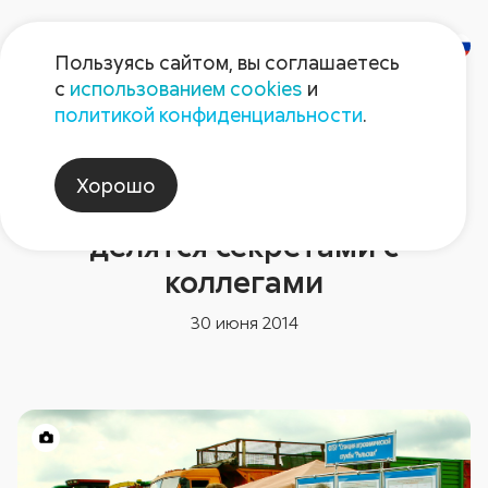
Пользуясь сайтом, вы соглашаетесь
с
использованием cookies
и
политикой конфиденциальности
.
Новости компании
Курск: земледельцы
Хорошо
«Ленинского призыва»
делятся секретами с
коллегами
30 июня 2014