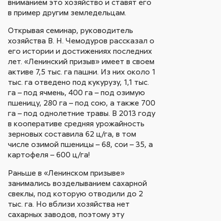
вниманием это хозяйство и ставят его
в пример другим земледельцам.
Открывая семинар, руководитель
хозяйства В. Н. Чемодуров рассказал о
его истории и достижениях последних
лет. «Ленинский призыв» имеет в своем
активе 7,5 тыс. га пашни. Из них около 1
тыс. га отведено под кукурузу, 1,1 тыс.
га – под ячмень, 400 га – под озимую
пшеницу, 280 га – под сою, а также 700
га – под однолетние травы. В 2013 году
в кооперативе средняя урожайность
зерновых составила 62 ц/га, в том
числе озимой пшеницы – 68, сои – 35, а
картофеля – 600 ц/га!
Раньше в «Ленинском призыве»
занимались возделыванием сахарной
свеклы, под которую отводили до 2
тыс. га. Но вблизи хозяйства нет
сахарных заводов, поэтому эту