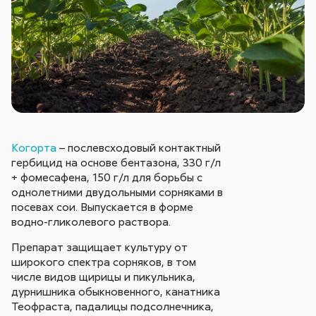
Когорта
– послевсходовый контактный
гербицид на основе бентазона, 330 г/л
+ фомесафена, 150 г/л для борьбы c
однолетними двудольными сорняками в
посевах сои. Выпускается в форме
водно-гликолевого раствора.
Препарат защищает культуру от
широкого спектра сорняков, в том
числе видов щирицы и пикульника,
дурнишника обыкновенного, канатника
Теофраста, падалицы подсолнечника,