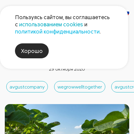
Пользуясь сайтом, вы соглашаетесь
с
использованием cookies
и
политикой конфиденциальности
.
Новости компании
Новый гербицид «Августа»
Хорошо
для сои!
29 октября 2020
avgustcompany
wegrowwelltogether
avgustcr