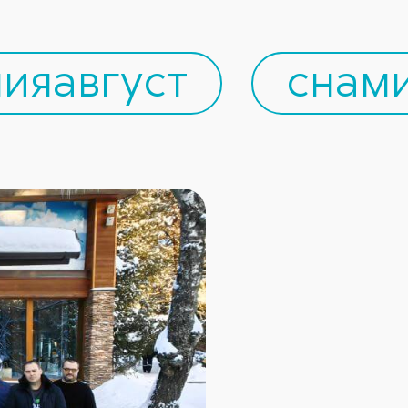
ияавгуст
снам