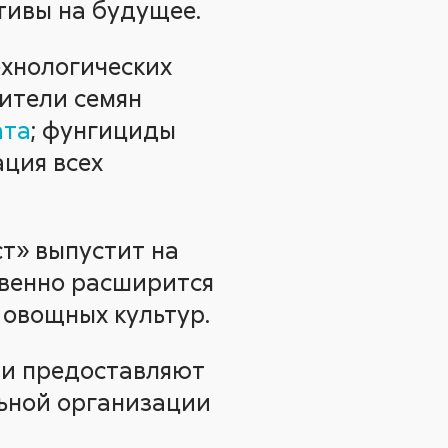
тивы на будущее.
ехнологических
вители семян
ата
; фунгициды
ация всех
ст» выпустит на
ственно расширится
 овощных культур.
ии предоставляют
ьной организации