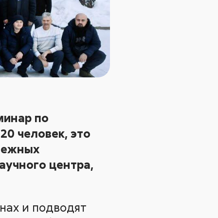
минар по
20 человек, это
убежных
научного центра,
нах и подводят