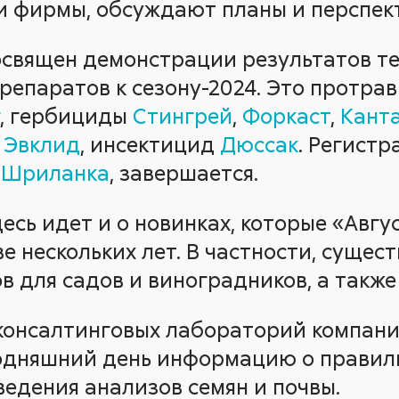
и фирмы, обсуждают планы и перспек
священ демонстрации результатов т
репаратов к сезону-2024. Это протра
, гербициды
Стингрей
,
Форкаст
,
Кант
и
Эвклид
, инсектицид
Дюссак
. Регистр
е
Шриланка
, завершается.
десь идет и о новинках, которые «Авгу
е нескольких лет. В частности, суще
в для садов и виноградников, а также
консалтинговых лабораторий компан
годняшний день информацию о правил
ведения анализов семян и почвы.