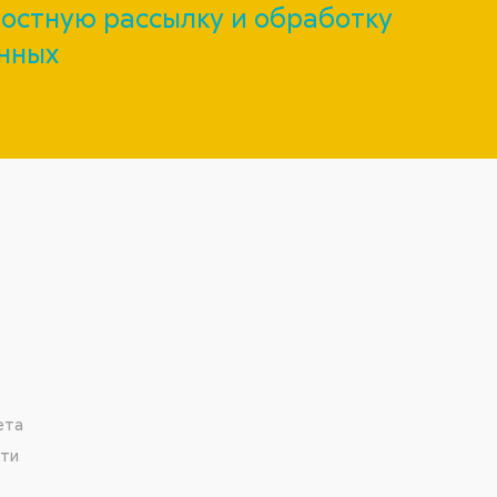
остную рассылку и обработку
нных
ета
сти