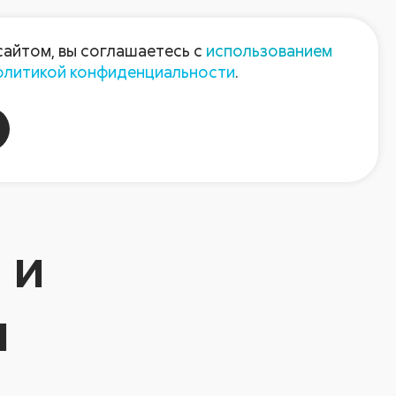
Пресс-центр
Контакты
сайтом, вы соглашаетесь с
использованием
олитикой конфиденциальности
.
пания
Август-Агро
 и
и