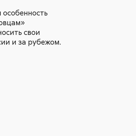
я особенность
товцам»
носить свои
ии и за рубежом.