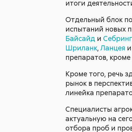
итоги деятельност
Отдельный блок по
испытаний новых п
Байсайд
и
Себринг
Шриланк
,
Ланцея
препаратов, кром
Кроме того, речь з
рынок в перспектив
линейка препарато
Специалисты агро
актуальную на се
отбора проб и про