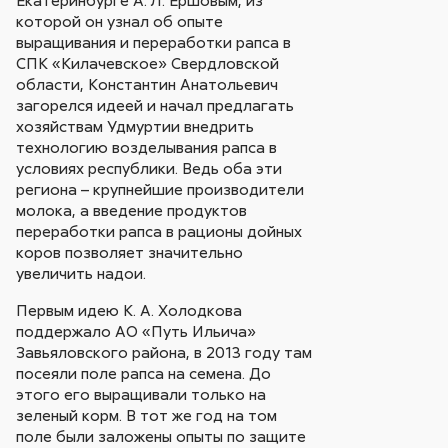
Екатеринбурге А. Л. Ершовым, из
которой он узнал об опыте
выращивания и переработки рапса в
СПК «Килачевское» Свердловской
области, Константин Анатольевич
загорелся идеей и начал предлагать
хозяйствам Удмуртии внедрить
технологию возделывания рапса в
условиях республики. Ведь оба эти
региона – крупнейшие производители
молока, а введение продуктов
переработки рапса в рационы дойных
коров позволяет значительно
увеличить надои.
Первым идею К. А. Холодкова
поддержало АО «Путь Ильича»
Завьяловского района, в 2013 году там
посеяли поле рапса на семена. До
этого его выращивали только на
зеленый корм. В тот же год на том
поле были заложены опыты по защите