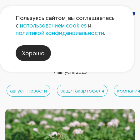
Пользуясь сайтом, вы соглашаетесь
с
использованием cookies
и
политикой конфиденциальности
.
Новости компании
Расширение регистрации
Хорошо
гербицида Трейсер
7 августа 2023
август_новости
защитакартофеля
компания