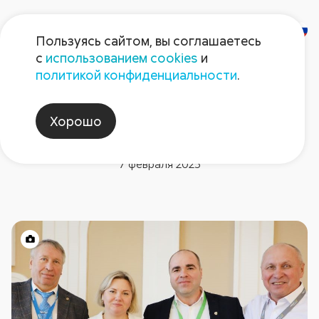
Пользуясь сайтом, вы соглашаетесь
с
использованием cookies
и
политикой конфиденциальности
.
Новости компании
Семинар «Августа» по
Хорошо
защите картофеля
7 февраля 2025