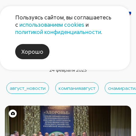
Пользуясь сайтом, вы соглашаетесь
с
использованием cookies
и
политикой конфиденциальности
.
Новости компании
Спартакиада в Пензенском
Хорошо
ГАУ
24 февраля 2023
август_новости
компанияавгуст
снамирасти