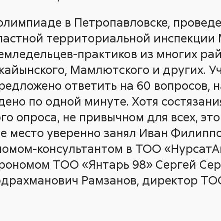
олимпиаде в Петропавловске, проведе
ластной территориальной инспекции 
земледельцев-практиков из многих рай
кайынского, Мамлютского и других. У
едложено ответить на 60 вопросов, 
дено по одной минуте. Хотя состязани
о опроса, не привычном для всех, это
ое место уверенно занял Иван Филипп
омом-консультантом в ТОО «НурсатАг
грономом ТОО «Янтарь 98» Сергей Сер
Абдрахманович Рамзанов, директор Т