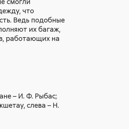
не смогли
дежду, что
сть. Ведь подобные
полняют их багаж,
в, работающих на
е – И. Ф. Рыбас;
шетау, слева – Н.