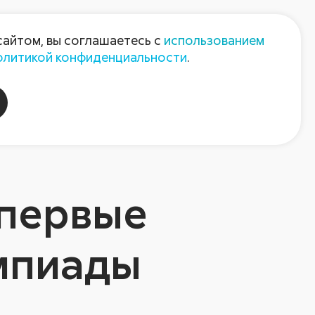
Пресс-центр
Контакты
сайтом, вы соглашаетесь с
использованием
олитикой конфиденциальности
.
пания
Август-Агро
 первые
мпиады