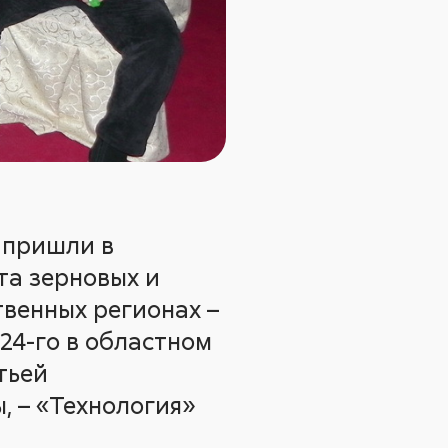
 пришли в
та зерновых и
твенных регионах –
24-го в областном
тьей
, – «Технология»