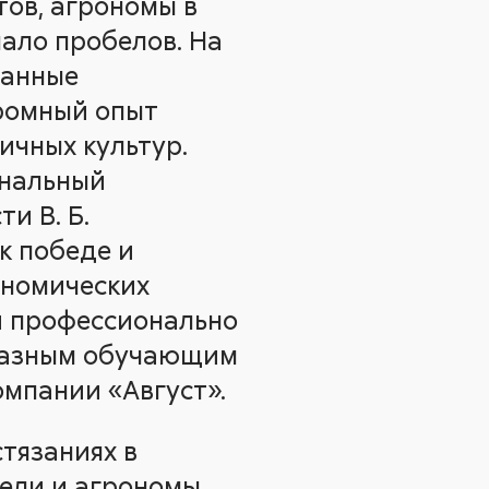
тов, агрономы в
мало пробелов. На
ванные
ромный опыт
ичных культур.
ональный
и В. Б.
к победе и
ономических
 и профессионально
разным обучающим
мпании «Август».
тязаниях в
тели и агрономы