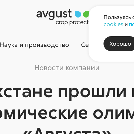
Пользуясь 
cookies
и
п
Хорошо
Наука и производство
Сервисы
Ком
Новости компании
хстане прошли
омические оли
«Августа»