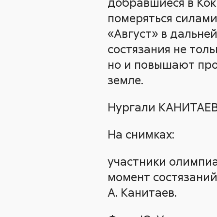
добравшиеся в Кок
померяться силами
«Август» в дальне
состязания не толь
но и повышают пр
земле.
Нургали КАНИТАЕ
На снимках:
участники олимпиад
момент состязаний
А. Канитаев.