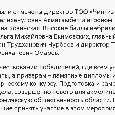
были отмечены директор ТОО «Чингиз
алиханулович Акмагамбет и агроном
на Козинская. Высокие баллы набрал
льга Михайловна Екимовских, главны
ан Трудханович Нурбаев и директор 
кейханович Омаров.
чествовании победителей, где всем 
ты, а призерам – памятные дипломы и
орческому конкурсу. Подготовка и сам
ела, совершенно нового для акмолинц
омическую общественность области.
вшие принять участие в этом мероприя