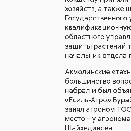
хозяйств, а также
Государственного у
квалификационную
областного управле
защиты растений т
начальник отдела 
Акмолинские «техн
большинство вопро
набрал и был объя
«Есиль-Агро» Бура
занял агроном ТОО
место – у агроном
Шайхединова.