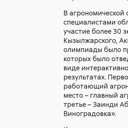
В агрономической 
специалистами об
участие более 30 
Кызылжарского, Ак
олимпиады было пр
которых было отве
виде интерактивног
результатах. Перв
работающий агрон
место – главный а
третье – Заинди 
Виноградовка».