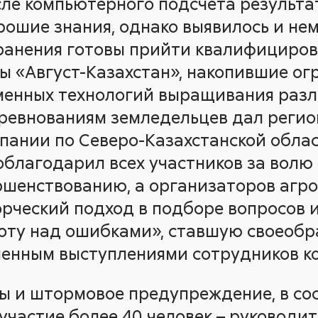
сле компьютерного подсчета результа
рошие знания, однако выявилось и не
транения готовы прийти квалифициро
 «Август-Казахстан», накопившие ог
енных технологий выращивания разл
ревнованиям земледельцев дал реги
пании по Северо-Казахстанской област
облагодарил всех участников за волю 
ршенствованию, а организаторов агр
ворческий подход в подборе вопросов
оту над ошибками», ставшую своеоб
енным выступлениями сотрудников ко
ы и штормовое предупреждение, в сос
участие более 40 человек – руководи