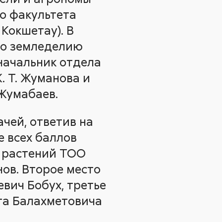
го факультета
Кокшетау). В
по земледелию
 начальник отдела
 Т. Жуманова и
 Жумабаев.
чей, ответив на
е всех баллов
е растений ТОО
ов. Второе место
вич Бобух, третье
та Балахметовича