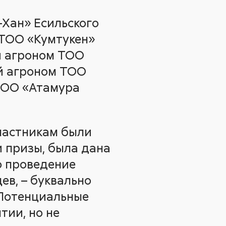
-Хан» Есильского
 ТОО «Кумтукен»
и агроном ТОО
й агроном ТОО
ТОО «Атамура
участникам были
 призы, была дана
о проведение
ев, – буквально
 Потенциальные
тии, но не