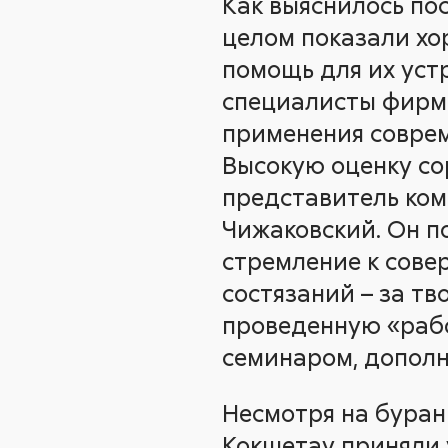
Как выяснилось по
целом показали хо
помощь для их ус
специалисты фирмы
применения соврем
Высокую оценку со
представитель ком
Чижаковский. Он п
стремление к сове
состязаний – за т
проведенную «раб
семинаром, дополн
Несмотря на буран
Кокшетау приняли 