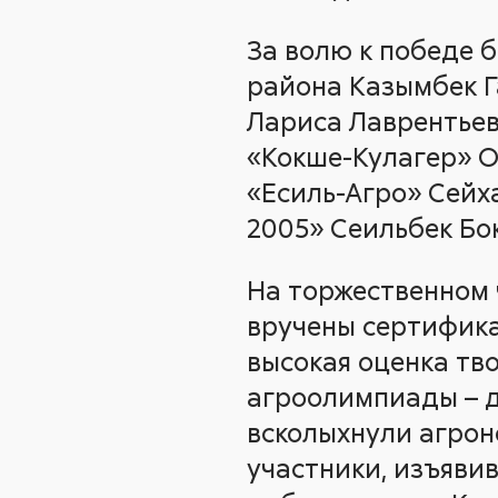
За волю к победе 
района Казымбек Г
Лариса Лаврентьев
«Кокше-Кулагер» О
«Есиль-Агро» Сейх
2005» Сеильбек Бо
На торжественном 
вручены сертифика
высокая оценка тв
агроолимпиады – д
всколыхнули агрон
участники, изъяви