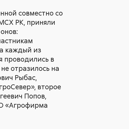
нной совместно со
МСХ РК, приняли
онов:
частникам
на каждый из
я проводились в
 не отразилось на
ович Рыбас,
роСевер», второе
геевич Попов,
ОО «Агрофирма