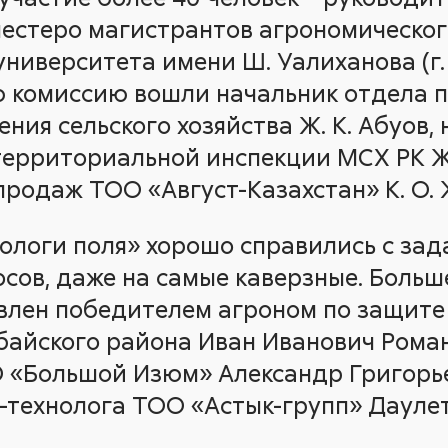
 шестеро магистрантов агрономическо
ниверситета имени Ш. Уалиханова (г. 
 комиссию вошли начальник отдела 
ния сельского хозяйства Ж. К. Абуов,
ерриториальной инспекции МСХ РК Ж.
продаж ТОО «Август-Казахстан» К. О.
ологи поля» хорошо справились с зада
сов, даже на самые каверзные. Больш
влен победителем агроном по защит
байского района Иван Иванович Роман
 «Большой Изюм» Александр Григорье
а-технолога ТОО «Астык-групп» Дауле