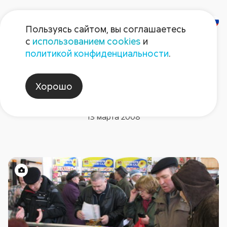
Пользуясь сайтом, вы соглашаетесь
с
использованием cookies
и
политикой конфиденциальности
.
Новости компании
Выставка «Дача. Сад.
Хорошо
Ландшафт»: сезон открыт!
13 марта 2008