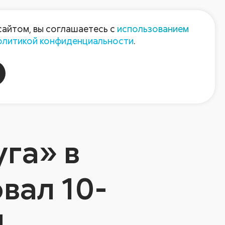
Пресс-центр
Контакты
сайтом, вы соглашаетесь с
использованием
олитикой конфиденциальности
.
пания
Август-Агро
га» в
вал 10-
!