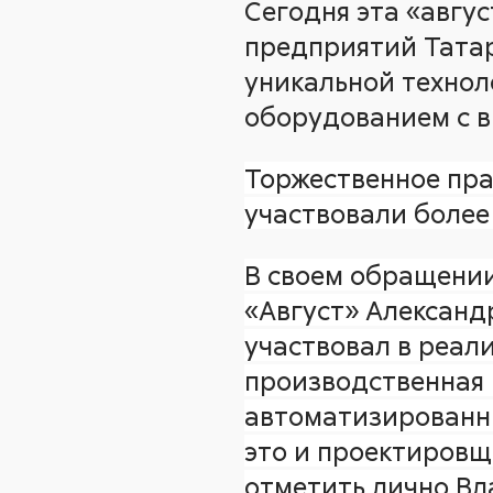
Сегодня эта «авгу
предприятий Татар
уникальной технол
оборудованием с в
Торжественное праз
участвовали более 
В своем обращении
«Август» Александр
участвовал в реал
производственная
автоматизированн
это и проектировщи
отметить лично Вл