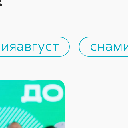
ияавгуст
снам