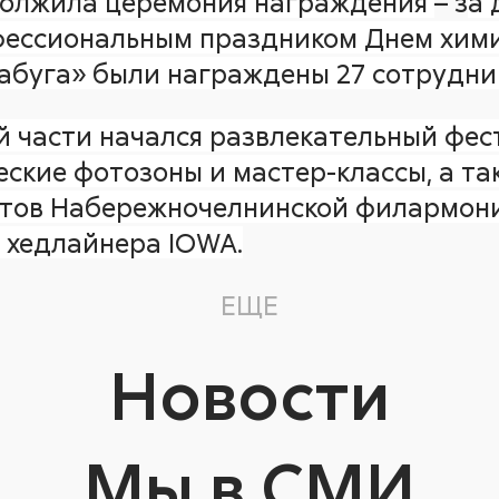
олжила церемония награждения
– з
а 
офессиональным праздником Днем хими
абуга» были награждены 27 сотрудни
 части начался развлекательный фест
ские фотозоны и мастер-классы, а та
стов Набережночелнинской филармони
 хедлайнера IOWA.
ЕЩЕ
Новости
Мы в СМИ