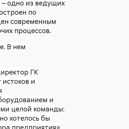
 – одно из ведущих
остроен по
щен современным
чих процессов.
е. В нем
директор ГК
 истоков и
я
борудованием и
ми целой команды:
но хотелось бы
ора предприятия»,