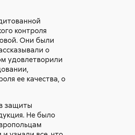
едитованной
ого контроля
овой. Они были
рассказывали о
ком удовлетворили
довании,
оля ее качества, о
тв защиты
дукция. Не было
авропольцам
и узнали все, что