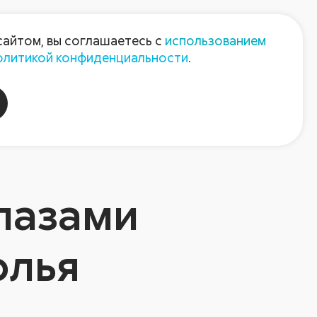
Пресс-центр
Контакты
сайтом, вы соглашаетесь с
использованием
олитикой конфиденциальности
.
пания
Август-Агро
глазами
олья