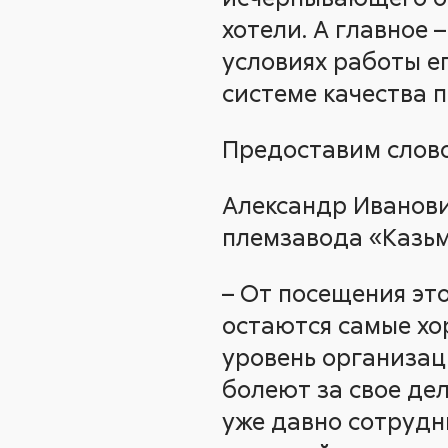
хотели. А главное 
условиях работы е
системе качества 
Предоставим слово
Александр Иванови
племзавода «Казьм
– От посещения эт
остаются самые хо
уровень организаци
болеют за свое де
уже давно сотрудн