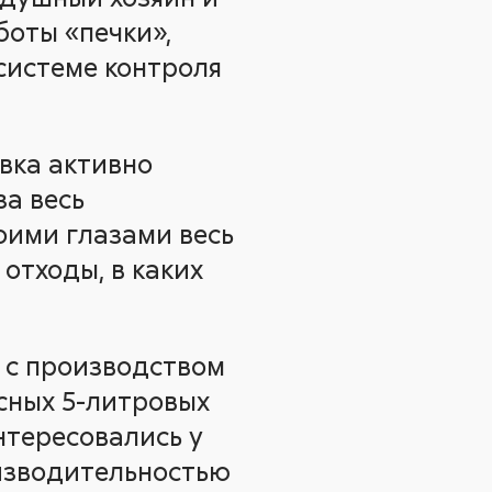
боты «печки»,
системе контроля
вка активно
за весь
оими глазами весь
 отходы, в каких
 с производством
сных 5-литровых
нтересовались у
изводительностью