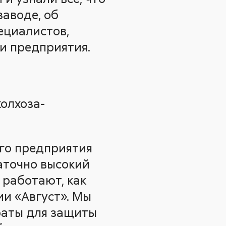
заводе, об
ециалистов,
ти предприятия.
олхоза-
ого предприятия
аточно высокий
 работают, как
ии «Август». Мы
раты для защиты