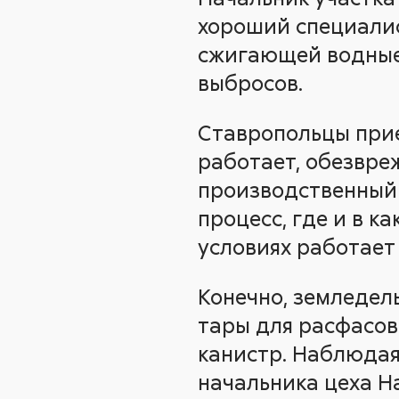
хороший специалис
сжигающей водные 
выбросов.
Ставропольцы прие
работает, обезвреж
производственный 
процесс, где и в к
условиях работает 
Конечно, земледел
тары для расфасов
канистр. Наблюдая
начальника цеха 