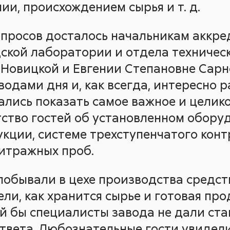
ии, происхождением сырья и т. д.
опросов досталось начальникам аккр
ской лаборатории и отдела техническ
 Новицкой и Евгении Степановне Сарн
одами дня и, как всегда, интересно 
ались показать самое важное и цели
ство гостей об установленном обору
ции, системе трехступенчатого контр
итражных проб.
побывали в цехе производства средс
ли, как хранится сырье и готовая про
ый бы специалисты завода не дали ст
вета. Любознательные гости увидели 