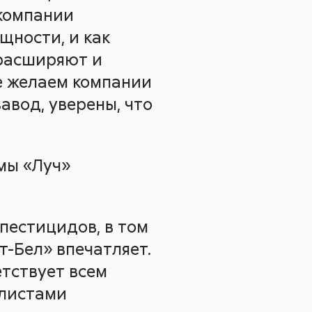
 компании
щности, и как
 расширяют и
не желаем компании
авод, уверены, что
мы «Луч»
пестицидов, в том
ст-Бел» впечатляет.
етствует всем
алистами