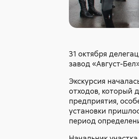
31 октября делега
завод «Август-Бел
Экскурсия началас
отходов, который д
предприятия, особ
установки пришлос
период определени
Начальник участка