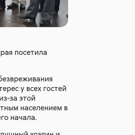
края посетила
обезвреживания
ерес у всех гостей
из-за этой
стным населением в
го начала.
адушный хозяин и