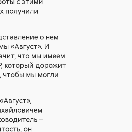
боты с этими
ях получили
дставление о нем
мы «Август». И
ачит, что мы имеем
Р, который дорожит
, чтобы мы могли
«Август»,
ихайловичем
ководитель –
тость, он