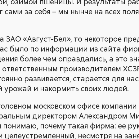
сои, озимой пшеницы. И результаты ра
 сами за себя – мы нынче на всех пол
.
а ЗАО «Август-Бел», то некоторое пре
нас было по информации из сайта фир
ения более чем оправдались, а это зн
и ответственным производителем ХСЗ
оянно развивается, старается для нас
 урожай и накормить своих людей.
головном московском офисе компании 
неральным директором Александром М
я понимаю, почему такая фирма: ее ру
и целеустремленный, несмотря на заня