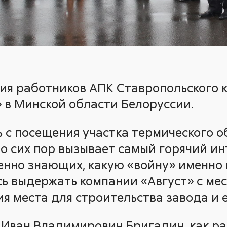
ция работников АПК Ставропольского 
» в Минской области Белоруссии.
ь с посещения участка термического 
о сих пор вызывает самый горячий инт
енно знающих, какую «войну» именно 
ь выдержать компании «Август» с ме
я места для строительства завода и е
 Иван Владимирович Бригадин, как р