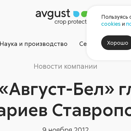
Пользуясь 
cookies
и
п
Хорошо
Наука и производство
Сервисы
Ком
Новости компании
«Август-Бел» 
ариев Ставроп
9 ноября 2012