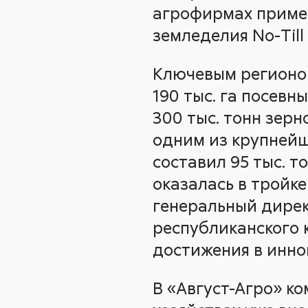
агрофирмах приме
земледелия Nо-Till
Ключевым регионом
190 тыс. га посевн
300 тыс. тонн зерн
одним из крупнейш
составил 95 тыс. т
оказалась в тройк
генеральный дирек
республиканского 
достижения в инно
В «Август-Агро» к