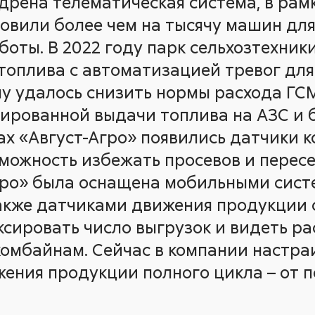
едрена телематическая система, в рам
овили более чем на тысячу машин для
боты. В 2022 году парк сельхозтехни
топлива с автоматизацией тревог для
му удалось снизить нормы расхода ГС
ированной выдачи топлива на АЗС и б
ах «Август-Агро» появились датчики к
можность избежать просевов и пересе
гро» была оснащена мобильными сист
также датчиками движения продукции с
ировать число выгрузок и видеть р
комбайнам. Сейчас в компании настра
ения продукции полного цикла – от п