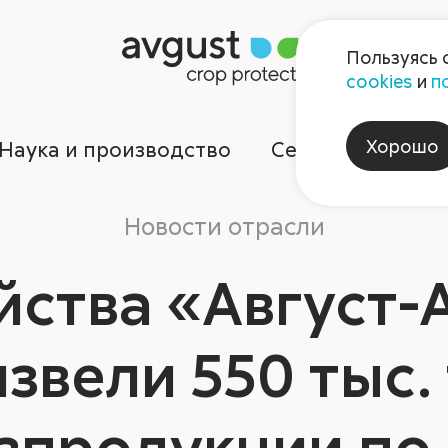
Пользуясь 
cookies
и
п
Хорошо
Наука и производство
Сервисы
Ком
Новости отрасли
йства «Август-
звели 550 тыс.
зпродукции по