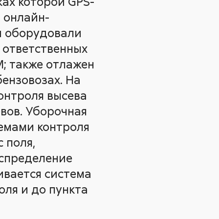
ках которой GPS-
 онлайн-
ки оборудовали
 ответственных
М; также отлажен
ензовозах. На
онтроля высева
вов. Уборочная
емами контроля
 поля,
аспределение
ивается система
оля и до пункта