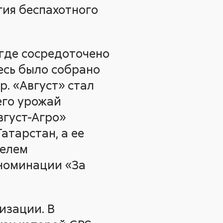
ия беспахотного
где сосредоточено
десь было собрано
р. «Август» стал
его урожай
вгуст-Агро»
атарстан, а ее
телем
 номинации «За
изации. В