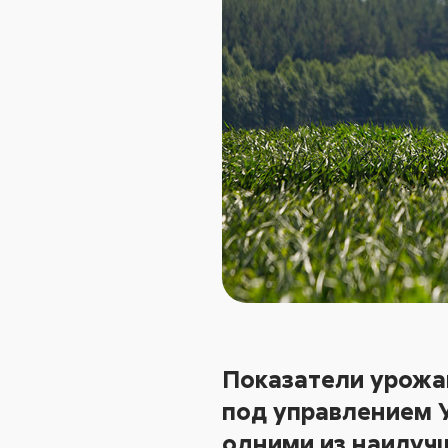
Показатели урожай
под управлением У
одними из наилучш