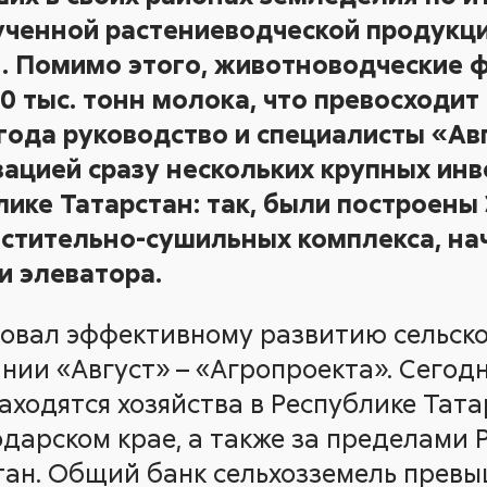
ченной растениеводческой продукц
. Помимо этого, животноводческие 
0 тыс. тонн молока, что превосходит
 года руководство и специалисты «Ав
зацией сразу нескольких крупных ин
лике Татарстан: так, были построены
истительно-сушильных комплекса, на
и элеватора.
вовал эффективному развитию сельск
нии «Август» – «Агропроекта». Сегод
аходятся хозяйства в Республике Тата
дарском крае, а также за пределами Р
ан. Общий банк сельхозземель превыша