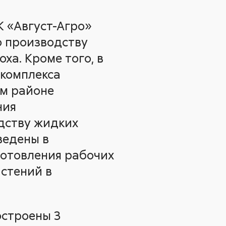
К «Август-Агро»
о производству
ха. Кроме того, в
 комплекса
ом районе
ния
дству жидких
ведены в
готовления рабочих
стений в
остроены 3