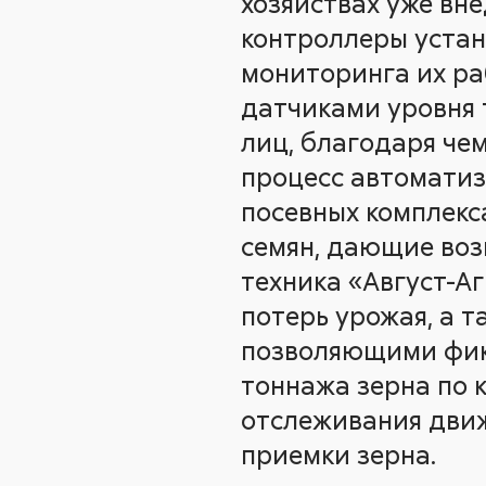
хозяйствах уже вн
контроллеры устан
мониторинга их ра
датчиками уровня 
лиц, благодаря че
процесс автоматиз
посевных комплекс
семян, дающие воз
техника «Август-А
потерь урожая, а 
позволяющими фикс
тоннажа зерна по 
отслеживания движ
приемки зерна.