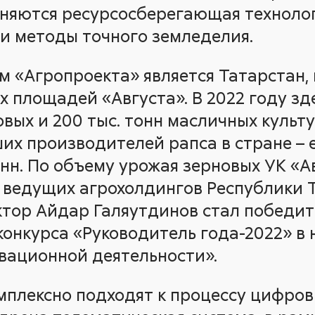
няются ресурсосберегающая технолог
 и методы точного земледелия.
 «Агропроекта» является Татарстан, 
ых площадей «Августа». В 2022 году з
овых и 200 тыс. тонн масличных культу
их производителей рапса в стране – 
онн. По объему урожая зерновых УК «А
е ведущих агрохолдингов Республики Т
тор Айдар Галяутдинов стал победи
конкурса «Руководитель года-2022» в
вационной деятельности».
омплексно подходят к процессу цифров