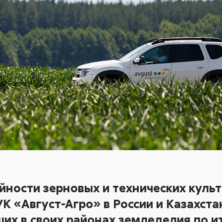
ности зерновых и технических культ
К «Август-Агро» в России и Казахста
их в своих районах земледелия по ит