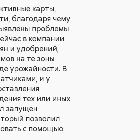
активные карты,
ти, благодаря чему
 выявлены проблемы
сейчас в компании
ян и удобрений,
мов на те зоны
де урожайности. В
атчиками, и у
оставления
дения тех или иных
ыл запущен
оторый позволил
ровать с помощью