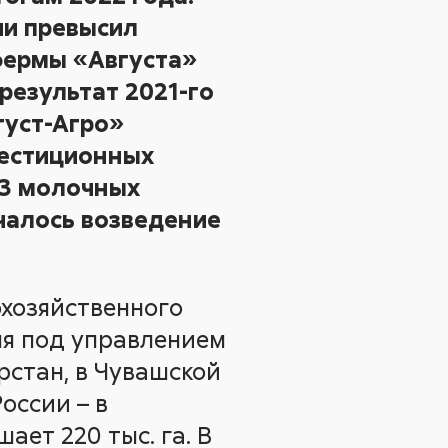
ии превысил
фермы «Августа»
 результат 2021-го
густ-Агро»
вестиционных
 3 молочных
чалось возведение
охозяйственного
ня под управлением
рстан, в Чувашской
оссии – в
ет 220 тыс. га. В