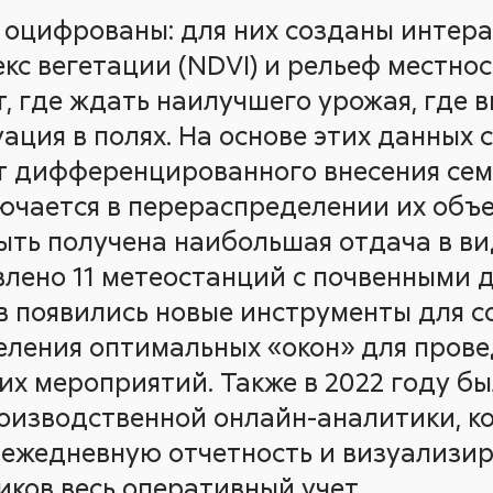
» оцифрованы: для них созданы интер
с вегетации (NDVI) и рельеф местнос
, где ждать наилучшего урожая, где
уация в полях. На основе этих данных 
т дифференцированного внесения сем
лючается в перераспределении их объе
быть получена наибольшая отдача в ви
влено 11 метеостанций с почвенными д
в появились новые инструменты для с
еления оптимальных «окон» для прове
их мероприятий. Также в 2022 году б
оизводственной онлайн-аналитики, к
ежедневную отчетность и визуализи
ков весь оперативный учет.