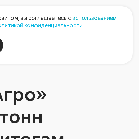
Пресс-центр
Контакты
сайтом, вы соглашаетесь с
использованием
олитикой конфиденциальности
.
пания
Август-Агро
Агро»
 тонн
 итогам