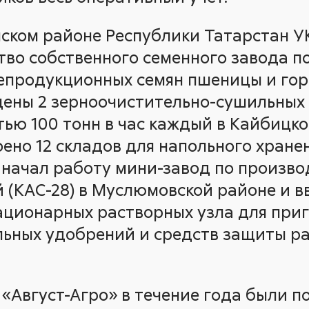
нском районе Республики Татарстан У
тво собственного семенного завода п
епродукционных семян пшеницы и горо
ены 2 зерноочистительно-сушильных
ью 100 тонн в час каждый в Кайбицк
оено 12 складов для напольного хране
 начал работу мини-завод по произво
 (КАС-28) в Муслюмовской районе и в
ационарных растворных узла для при
ьных удобрений и средств защиты ра
.
 «Август-Агро» в течение года были п