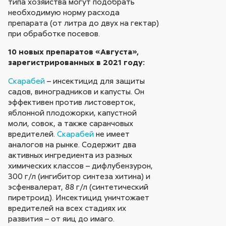
типа хозяйства могут подобрать
необходимую норму расхода
препарата (от литра до двух на гектар)
при обработке посевов.
10 новых препаратов «Августа»,
зарегистрированных в 2021 году:
Скарабей
– инсектицид для защиты
садов, виноградников и капусты. Он
эффективен против листоверток,
яблонной плодожорки, капустной
моли, совок, а также саранчовых
вредителей.
Скарабей
не имеет
аналогов на рынке. Содержит два
активных ингредиента из разных
химических классов – дифлубензурон,
300 г/л (ингибитор синтеза хитина) и
эсфенвалерат, 88 г/л (синтетический
пиретроид). Инсектицид уничтожает
вредителей на всех стадиях их
развития – от яиц до имаго.