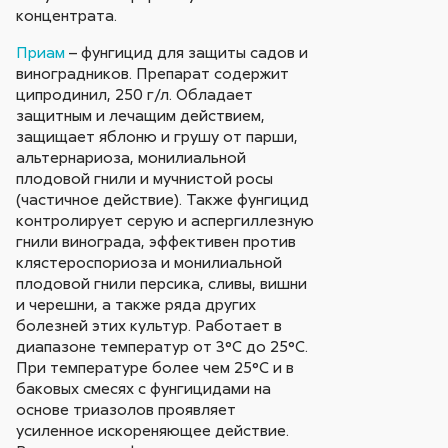
концентрата.
Приам
– фунгицид для защиты садов и
виноградников. Препарат содержит
ципродинил, 250 г/л. Обладает
защитным и лечащим действием,
защищает яблоню и грушу от парши,
альтернариоза, монилиальной
плодовой гнили и мучнистой росы
(частичное действие). Также фунгицид
контролирует серую и аспергиллезную
гнили винограда, эффективен против
клястероспориоза и монилиальной
плодовой гнили персика, сливы, вишни
и черешни, а также ряда других
болезней этих культур. Работает в
диапазоне температур от 3°С до 25°С.
При температуре более чем 25°С и в
баковых смесях с фунгицидами на
основе триазолов проявляет
усиленное искореняющее действие.