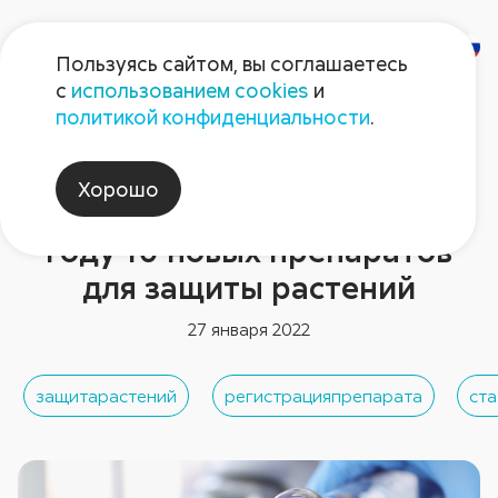
Пользуясь сайтом, вы соглашаетесь
с
использованием cookies
и
политикой конфиденциальности
.
Новости отрасли
Компания «Август»
Хорошо
зарегистрировала в 2021
году 10 новых препаратов
для защиты растений
27 января 2022
защитарастений
регистрацияпрепарата
ста