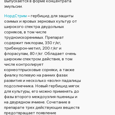
Выпускается в форме концентрата
эмульсии.
НордСтрим
– гербицид для защиты
озимых и яровых зерновых культур от
широкого спектра двудольных
сорняков, в том числе
трудноискоренимых. Препарат
содержит пиклорам, 350 г/кг,
трибенурон-метил, 200 г/кг и
флорасулам, 80 г/кг. Обладает очень
широким спектром действия, в том
числе контролирует
корнеотпрысковые сорняки, а также
фиалку полевую на ранних фазах
развития и несколько «волн» падалицы
подсолнечника. Новый гербицид мягок
для культуры, его можно применять до
фазы второго междоузлия пшеницы и
на двурядном ячмене. Сочетание в
препарате трех действующих веществ
предотвращает появление