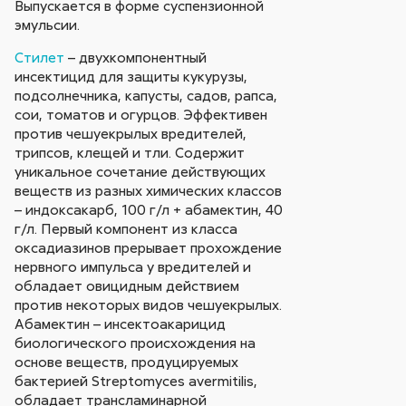
Выпускается в форме суспензионной
эмульсии.
Стилет
– двухкомпонентный
инсектицид для защиты кукурузы,
подсолнечника, капусты, садов, рапса,
сои, томатов и огурцов. Эффективен
против чешуекрылых вредителей,
трипсов, клещей и тли. Содержит
уникальное сочетание действующих
веществ из разных химических классов
– индоксакарб, 100 г/л + абамектин, 40
г/л. Первый компонент из класса
оксадиазинов прерывает прохождение
нервного импульса у вредителей и
обладает овицидным действием
против некоторых видов чешуекрылых.
Абамектин – инсектоакарицид
биологического происхождения на
основе веществ, продуцируемых
бактерией Streptomyces avermitilis,
обладает трансламинарной