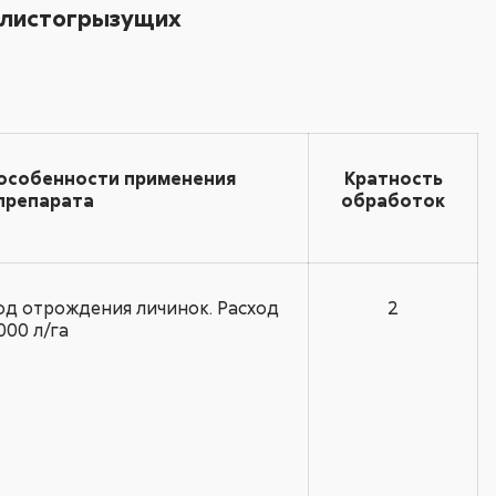
 листогрызущих
 особенности применения
Кратность
препарата
обработок
од отрождения личинок. Расход
2
000 л/га