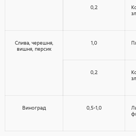
0,2
К
з
Слива, черешня,
1,0
П
вишня, персик
0,2
К
з
Виноград
0,5-1,0
Л
ф