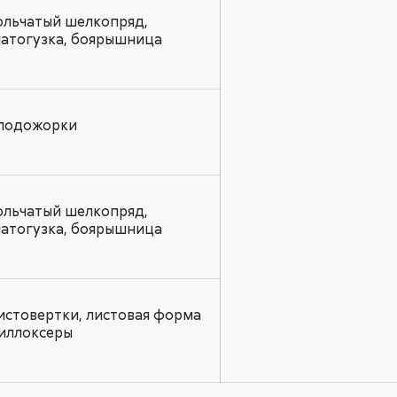
ольчатый шелкопряд,
латогузка, боярышница
лодожорки
ольчатый шелкопряд,
латогузка, боярышница
истовертки, листовая форма
иллоксеры