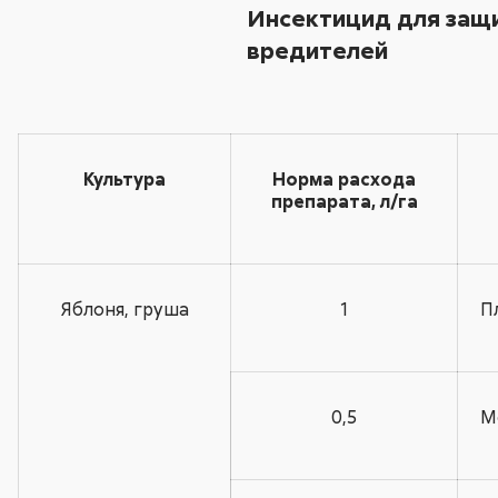
Инсектицид для защи
вредителей
Культура
Норма расхода
препарата, л/га
Яблоня, груша
1
П
0,5
М