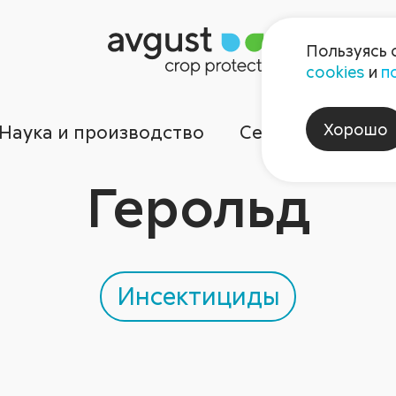
Пользуясь 
cookies
и
п
Хорошо
Наука и производство
Сервисы
Ком
Герольд
Инсектициды