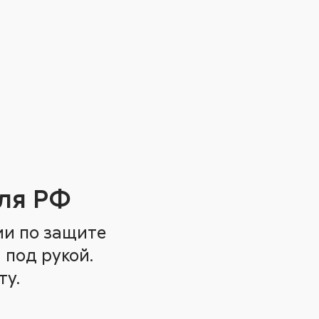
ля РФ
ии по защите
 под рукой.
ту.