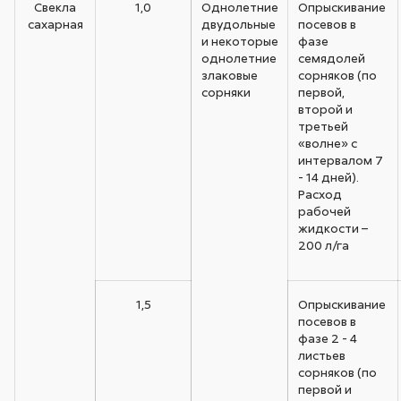
Свекла
1,0
Однолетние
Опрыскивание
сахарная
двудольные
посевов в
и некоторые
фазе
однолетние
семядолей
злаковые
сорняков (по
сорняки
первой,
второй и
третьей
«волне» с
интервалом 7
- 14 дней).
Расход
рабочей
жидкости –
200 л/га
1,5
Опрыскивание
посевов в
фазе 2 - 4
листьев
сорняков (по
первой и