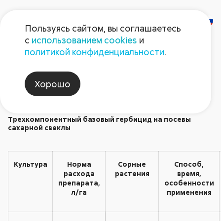
Пользуясь сайтом, вы соглашаетесь
с
использованием cookies
и
Бицепс Гарант
политикой конфиденциальности
.
Гербициды
Хорошо
Трехкомпонентный базовый гербицид на посевы
сахарной свеклы
Культура
Норма
Сорные
Способ,
расхода
растения
время,
препарата,
особенности
л/га
применения