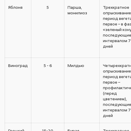
Яблоня
5
Парша,
Трехкратное
монилиоз
опрыскивание
период вегет
первое – в фа
«зеленый кону
последующие 
интервалом 7 
дней
Виноград
5 - 6
Милдью
Четырехкрат
опрыскивание
период вегет
первое –
профилактич
(перед
цветением),
последующие 
интервалом 7 
дней
Грецкий
15-20
Бурая
Трехкратное