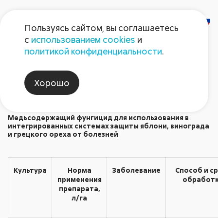
Пользуясь сайтом, вы соглашаетесь
с
использованием cookies
и
Кумир
политикой конфиденциальности
.
Фунгициды
Хорошо
Медьсодержащий фунгицид для использования в
интегрированных системах защиты яблони, винограда
и грецкого ореха от болезней
Культура
Норма
Заболевание
Способ и с
применения
обработ
препарата,
л/га