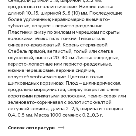
Ambrosia artemisifolia
продолговато-эллиптические. Нижние листья
длиной 10...15, шириной 5...8 (10) мм. Последующие
более удлиненные; неравномерно выемчато-
зубчатые, позднее – перисто раздельные.
Пластинки снизу по жилкам и черешкам покрыты
Асперуга (острица)
волосками. Эпикотиль тонкий. Гипокотиль
простертая
синевато-красноватый. Корень стержневой.
Стебель прямой, ветвистый, голый или слегка
Asperugo procumbens
опушенный, высота 20...40 см. Листья очередные,
перисто-лопастные или перисто-раздельные,
нижние черешковые, верхние сидячие,
полустеблеобъемлющие. Цветки в голых
щитковидных корзинках. Плод – цилиндрическая,
Болиголов пятнистый,
продольно морщинистая, сверху покрытая очень
омег
короткими прижатыми волосками, темно-серая или
Conium maculatum
зеленовато-коричневая с золотисто-желтой
летучкой семянка, длина 2...2,5, ширина и толщина
0,4...0,5 мм. Масса 1000 семянок 0,2...0,3 г.
Список
литературы
Бородавник