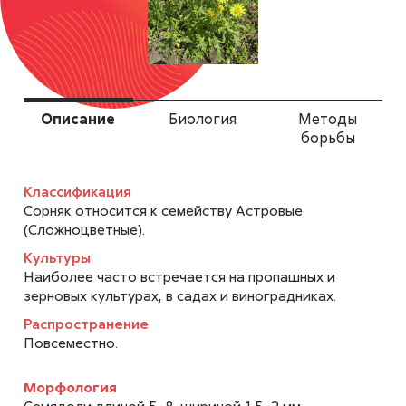
Акалифа южная
Acalypha australis
Описание
Биология
Методы
борьбы
Классификация
Сорняк относится к семейству Астровые
Аксирис щирицевый
(Сложноцветные).
Axyris amaranthoides
Культуры
Наиболее часто встречается на пропашных и
зерновых культурах, в садах и виноградниках.
Распространение
Повсеместно.
Амброзия
Mорфология
полыннолистная
Семядоли длиной 5...8, шириной 1,5...2 мм,