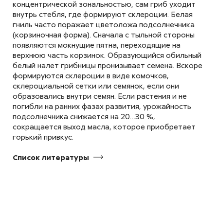
концентрической зональностью, сам гриб уходит
внутрь стебля, где формируют склероции. Белая
гниль часто поражает цветоложа подсолнечника
Альтернариоз томата
(корзиночная форма). Сначала с тыльной стороны
Alternaria solani
появляются мокнущие пятна, переходящие на
верхнюю часть корзинок. Образующийся обильный
белый налет грибницы пронизывает семена. Вскоре
формируются склероции в виде комочков,
склероциальной сетки или семянок, если они
образовались внутри семян. Если растения и не
погибли на ранних фазах развития, урожайность
Альтернариоз яблони
подсолнечника снижается на 20…30 %,
Alternaria mali Roberts.
сокращается выход масла, которое приобретает
горький привкус.
Список
литературы
Антракноз винограда
Gloeosporium ampelophagum
Sacc.