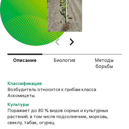
бурая пятнистость)
подсолнечника
Alternaria spp.
Альтернариоз (черная
пятнистость) рапса
Alternaria brassicae
Описание
Биология
Методы
борьбы
Классификация
Возбудитель относится к грибам класса
Альтернариоз гороха
Аскомицеты.
Alternaria alternata (Fr.) Keissl.
Культуры
Поражает до 80 % видов сорных и культурных
растений, в том числе подсолнечник, морковь,
свеклу, табак, огурец.