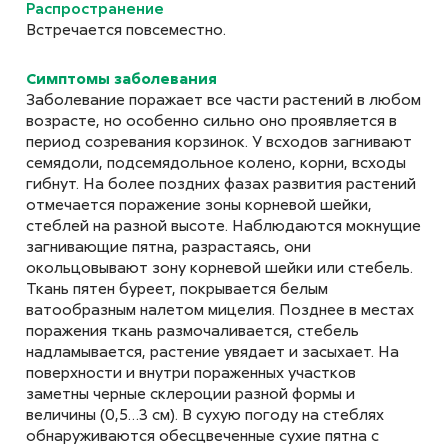
Распространение
Альтернариоз или
Встречается повсеместно.
оливковая плесень риса
Симптомы заболевания
Alternaria alternata (Fr.) Keissl.
Заболевание поражает все части растений в любом
возрасте, но особенно сильно оно проявляется в
период созревания корзинок. У всходов загнивают
семядоли, подсемядольное колено, корни, всходы
гибнут. На более поздних фазах развития растений
Альтернариоз льна
отмечается поражение зоны корневой шейки,
Alternaria linicola Neerg.
стеблей на разной высоте. Наблюдаются мокнущие
загнивающие пятна, разрастаясь, они
окольцовывают зону корневой шейки или стебель.
Ткань пятен буреет, покрывается белым
ватообразным налетом мицелия. Позднее в местах
поражения ткань размочаливается, стебель
надламывается, растение увядает и засыхает. На
Альтернариоз свеклы
поверхности и внутри пораженных участков
(черная плесень)
заметны черные склероции разной формы и
Alternaria tenuis
величины (0,5…3 см). В сухую погоду на стеблях
обнаруживаются обесцвеченные сухие пятна с