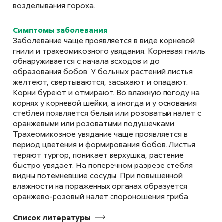
возделывания гороха.
Альтернариоз или
оливковая плесень риса
Симптомы заболевания
Alternaria alternata (Fr.) Keissl.
Заболевание чаще проявляется в виде корневой
гнили и трахеомикозного увядания. Корневая гниль
обнаруживается с начала всходов и до
образования бобов. У больных растений листья
желтеют, свертываются, засыхают и опадают.
Корни буреют и отмирают. Во влажную погоду на
Альтернариоз льна
корнях у корневой шейки, а иногда и у основания
Alternaria linicola Neerg.
стеблей появляется белый или розоватый налет с
оранжевыми или розоватыми подушечками.
Трахеомикозное увядание чаще проявляется в
период цветения и формирования бобов. Листья
теряют тургор, поникает верхушка, растение
быстро увядает. На поперечном разрезе стебля
Альтернариоз свеклы
видны потемневшие сосуды. При повышенной
влажности на пораженных органах образуется
(черная плесень)
оранжево-розовый налет спороношения гриба.
Alternaria tenuis
Список
литературы