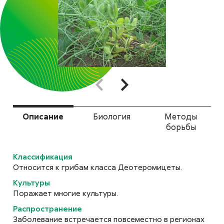
бурая пятнистость)
подсолнечника
Alternaria spp.
Альтернариоз (черная
пятнистость) рапса
Alternaria brassicae
Описание
Биология
Методы
борьбы
Классификация
Альтернариоз гороха
Относится к грибам класса Деотеромицеты.
Alternaria alternata (Fr.) Keissl.
Культуры
Поражает многие культуры.
Распространение
Заболевание встречается повсеместно в регионах