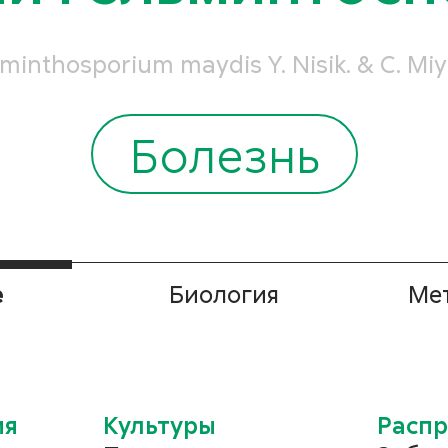
minthosporium maydis Y. Nisik. & C. Mi
тернариоз (ранняя
Болезнь
ая пятнистость)
тофеля
е
Биология
Ме
ria solani
тернариоз (темно-
ия
Культуры
Распр