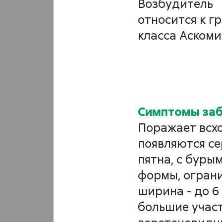
бур
Возбудитель
относится к г
под
класса Аскоми
Alterna
Аль
Симптомы за
Поражает всхо
пят
появляются с
пятна, с буры
Alterna
формы, ограни
ширина - до 6
большие участ