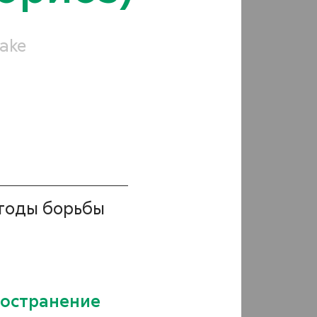
yake
КУЛЬТУРЫ
Виноградники
Горох
Зерновые
Капуста
тоды борьбы
Картофель
Кукуруза
Лен
остранение