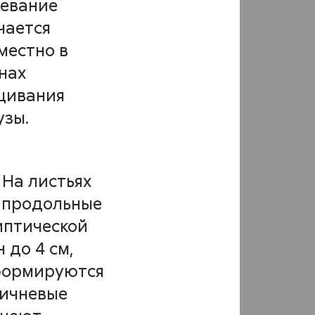
Морковь
евание
чается
Огурцы
местно в
Плодовые
нах
щивания
Подсолнечник
узы.
Рапс
Рис
 На листьях
Сахарная свекла
 продольные
иптической
Свекла столовая
 до 4 см,
Соя
 формируются
ричневые
Томаты