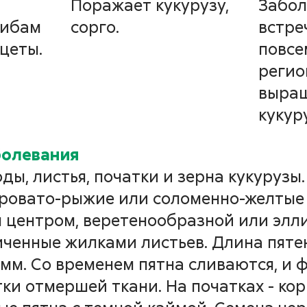
ая пятнистость)
Поражает кукурузу,
Забол
рибам
сорго.
встре
солнечника
цеты.
повсе
регио
ria spp.
выра
кукур
тернариоз (черная
болевания
ды, листья, початки и зерна кукурузы.
нистость) рапса
еровато-рыжие или соломенно-желтые
м центром, веретенообразной или элл
ria brassicae
ченные жилками листьев. Длина пятен
 мм. Со временем пятна сливаются, и
ки отмершей ткани. На початках - ко